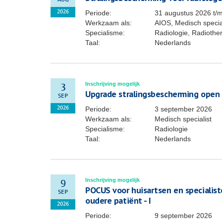
AUG
Periode:
31 augustus 2026
t/
2026
Werkzaam als:
AIOS, Medisch specia
Specialisme:
Radiologie, Radiothe
Taal:
Nederlands
Inschrijving mogelijk
3
Upgrade stralingsbescherming open
SEP
Periode:
3 september 2026
2026
Werkzaam als:
Medisch specialist
Specialisme:
Radiologie
Taal:
Nederlands
Inschrijving mogelijk
9
POCUS voor huisartsen en specialis
SEP
oudere patiënt - I
2026
Periode:
9 september 2026