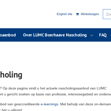
English site
Winkelwagen
usaanbod
Over LUMC Boerhaave Nascholing
FAQ
holing
g? Op deze pagina vindt u het actuele nascholingsaanbod van LUMC
unt u gericht zoeken op basis van professie, interessegebied en onderw
nbod van geaccrediteerde
e-learnings
. Met behulp van deze on-deman
 het u uitkomt.