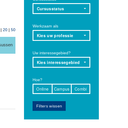
Cursusstatus
Werkzaam als
|
20
|
50
Kies uw professie
rsussen
Uw interessegebied?
Kies interessegebied
Hoe?
Online
Campus
Combi
Filters wissen