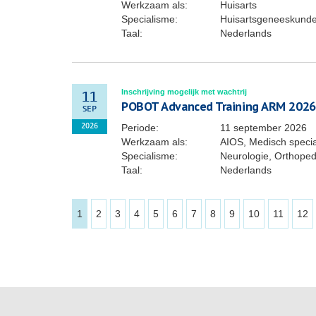
Werkzaam als:
Huisarts
Specialisme:
Huisartsgeneeskund
Taal:
Nederlands
Inschrijving mogelijk met wachtrij
11
POBOT Advanced Training ARM 2026
SEP
Periode:
11 september 2026
2026
Werkzaam als:
AIOS, Medisch specia
Specialisme:
Neurologie, Orthoped
Taal:
Nederlands
1
2
3
4
5
6
7
8
9
10
11
12