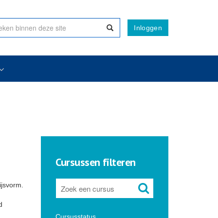
Inloggen
Cursussen filteren
ijsvorm.
d
Cursusstatus