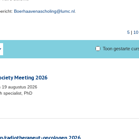
bericht:
Boerhaavenascholing@lumc.nl
.
5
|
10
Toon gestarte cu
Society Meeting 2026
m
19 augustus 2026
 specialist, PhD
en/radiotherapeut-oncologen 2026