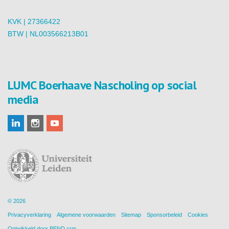
KVK | 27366422
BTW | NL003566213B01
LUMC Boerhaave Nascholing op social
media
© 2026
Privacyverklaring
Algemene voorwaarden
Sitemap
Sponsorbeleid
Cookies
Ontwikkeld door
BEND crm