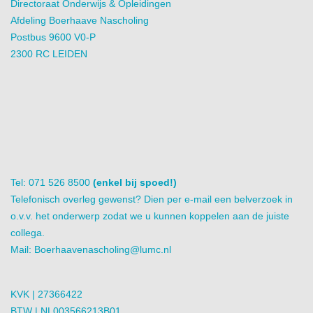
Directoraat Onderwijs & Opleidingen
Afdeling Boerhaave Nascholing
Postbus 9600 V0-P
2300 RC LEIDEN
Tel: 071 526 8500
(enkel bij spoed!)
Telefonisch overleg gewenst? Dien per e-mail een belverzoek in
o.v.v. het onderwerp zodat we u kunnen koppelen aan de juiste
collega.
Mail:
Boerhaavenascholing@lumc.nl
KVK | 27366422
BTW | NL003566213B01