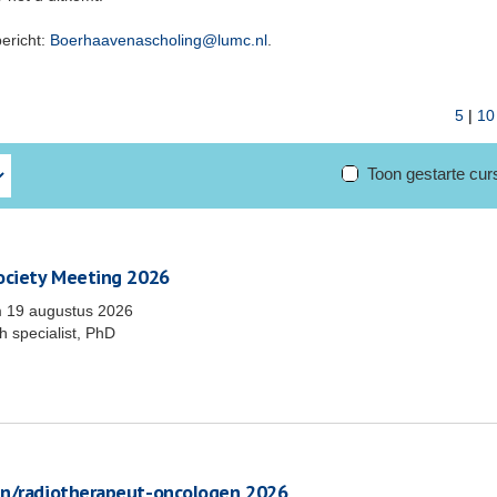
bericht:
Boerhaavenascholing@lumc.nl
.
5
|
10
Toon gestarte cu
Society Meeting 2026
m
19 augustus 2026
 specialist, PhD
en/radiotherapeut-oncologen 2026