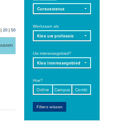
Cursusstatus
Werkzaam als
|
20
|
50
Kies uw professie
rsussen
Uw interessegebied?
Kies interessegebied
Hoe?
Online
Campus
Combi
Filters wissen