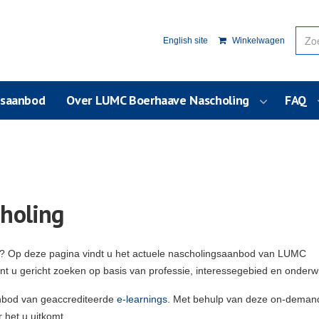
English site
Winkelwagen
usaanbod
Over LUMC Boerhaave Nascholing
FAQ
holing
g? Op deze pagina vindt u het actuele nascholingsaanbod van LUMC
unt u gericht zoeken op basis van professie, interessegebied en onderw
nbod van geaccrediteerde
e-learnings
. Met behulp van deze on-deman
 het u uitkomt.