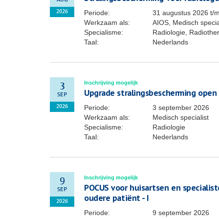
AUG
Periode:
31 augustus 2026
t/
2026
Werkzaam als:
AIOS, Medisch specia
Specialisme:
Radiologie, Radiothe
Taal:
Nederlands
Inschrijving mogelijk
3
Upgrade stralingsbescherming open
SEP
Periode:
3 september 2026
2026
Werkzaam als:
Medisch specialist
Specialisme:
Radiologie
Taal:
Nederlands
Inschrijving mogelijk
9
POCUS voor huisartsen en specialis
SEP
oudere patiënt - I
2026
Periode:
9 september 2026