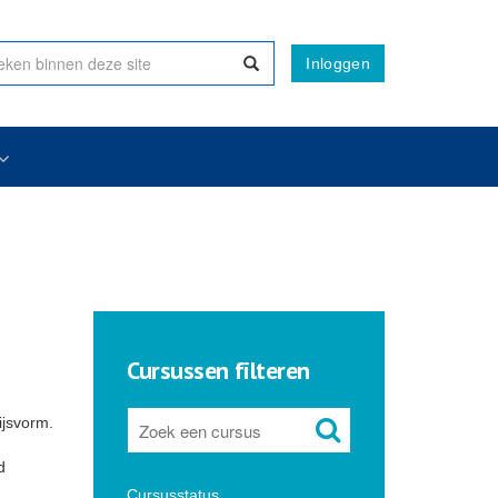
Inloggen
Cursussen filteren
ijsvorm.
d
Cursusstatus