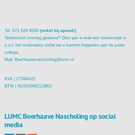
Tel: 071 526 8500
(enkel bij spoed!)
Telefonisch overleg gewenst? Dien per e-mail een belverzoek in
o.v.v. het onderwerp zodat we u kunnen koppelen aan de juiste
collega.
Mail:
Boerhaavenascholing@lumc.nl
KVK | 27366422
BTW | NL003566213B01
LUMC Boerhaave Nascholing op social
media