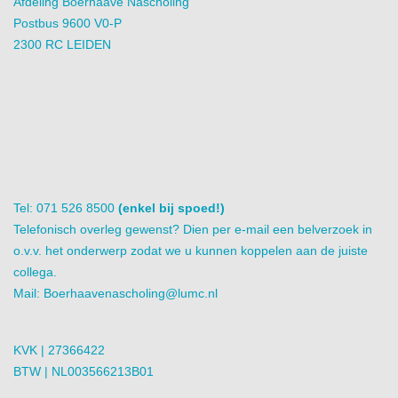
Afdeling Boerhaave Nascholing
Postbus 9600 V0-P
2300 RC LEIDEN
Tel: 071 526 8500
(enkel bij spoed!)
Telefonisch overleg gewenst? Dien per e-mail een belverzoek in
o.v.v. het onderwerp zodat we u kunnen koppelen aan de juiste
collega.
Mail:
Boerhaavenascholing@lumc.nl
KVK | 27366422
BTW | NL003566213B01