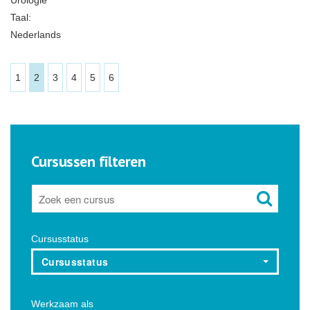
Urologie
Taal:
Nederlands
1
2
3
4
5
6
Cursussen filteren
Cursusstatus
Cursusstatus
Werkzaam als