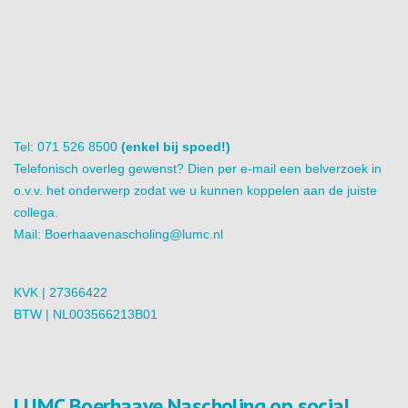
Tel: 071 526 8500
(enkel bij spoed!)
Telefonisch overleg gewenst? Dien per e-mail een belverzoek in
o.v.v. het onderwerp zodat we u kunnen koppelen aan de juiste
collega.
Mail:
Boerhaavenascholing@lumc.nl
KVK | 27366422
BTW | NL003566213B01
LUMC Boerhaave Nascholing op social