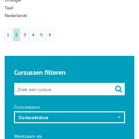
Urologie
Taal:
Nederlands
1
2
3
4
5
6
Cursussen filteren
Cursusstatus
Cursusstatus
Werkzaam als