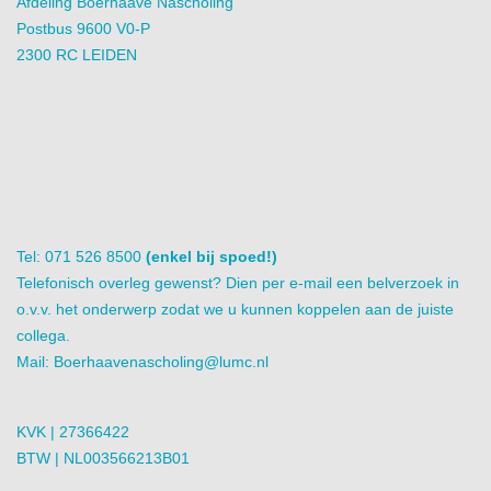
Afdeling Boerhaave Nascholing
Postbus 9600 V0-P
2300 RC LEIDEN
Tel: 071 526 8500
(enkel bij spoed!)
Telefonisch overleg gewenst? Dien per e-mail een belverzoek in
o.v.v. het onderwerp zodat we u kunnen koppelen aan de juiste
collega.
Mail:
Boerhaavenascholing@lumc.nl
KVK | 27366422
BTW | NL003566213B01