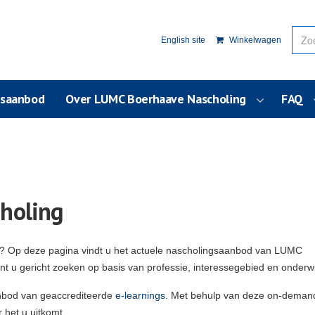
English site
Winkelwagen
usaanbod
Over LUMC Boerhaave Nascholing
FAQ
holing
g? Op deze pagina vindt u het actuele nascholingsaanbod van LUMC
unt u gericht zoeken op basis van professie, interessegebied en onderw
nbod van geaccrediteerde
e-learnings
. Met behulp van deze on-deman
 het u uitkomt.