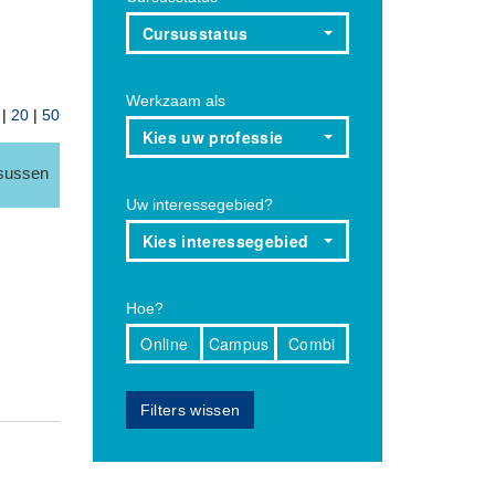
Cursusstatus
Werkzaam als
|
20
|
50
Kies uw professie
rsussen
Uw interessegebied?
Kies interessegebied
Hoe?
Online
Campus
Combi
Filters wissen