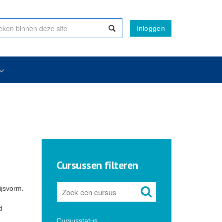
Inloggen
Cursussen filteren
ijsvorm.
d
Cursusstatus