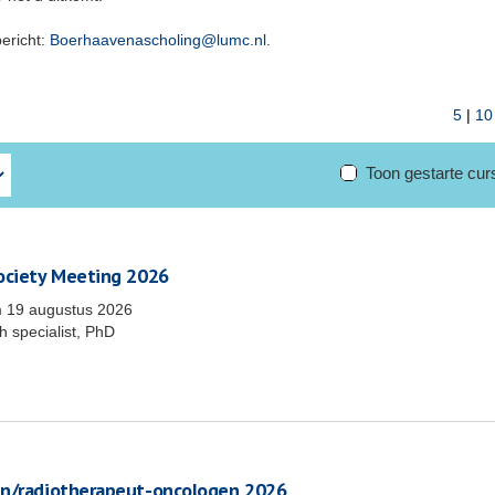
bericht:
Boerhaavenascholing@lumc.nl
.
5
|
10
Toon gestarte cu
Society Meeting 2026
m
19 augustus 2026
 specialist, PhD
en/radiotherapeut-oncologen 2026