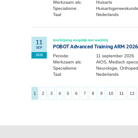
Werkzaam als:
Huisarts
Specialisme:
Huisartsgeneeskund
Taal:
Nederlands
Inschrijving mogelijk met wachtrij
11
POBOT Advanced Training ARM 2026
SEP
Periode:
11 september 2026
2026
Werkzaam als:
AIOS, Medisch specia
Specialisme:
Neurologie, Orthoped
Taal:
Nederlands
1
2
3
4
5
6
7
8
9
10
11
12