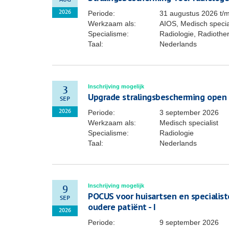
AUG
Periode:
31 augustus 2026
t/
2026
Werkzaam als:
AIOS, Medisch specia
Specialisme:
Radiologie, Radiothe
Taal:
Nederlands
Inschrijving mogelijk
3
Upgrade stralingsbescherming open
SEP
Periode:
3 september 2026
2026
Werkzaam als:
Medisch specialist
Specialisme:
Radiologie
Taal:
Nederlands
Inschrijving mogelijk
9
POCUS voor huisartsen en specialis
SEP
oudere patiënt - I
2026
Periode:
9 september 2026