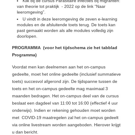
Klik bij de cursus Parasitaire infecties bij migranten:
van theorie tot praktijk - 2022 op de link “Naar
leeromgeving”.
U vindt in deze leeromgeving de zeven e-learning
modules en de afsluitende toets terug. De toets kan
past gemaakt worden als alle modules volledig zijn
doorlopen.
PROGRAMMA (voor het tijdschema zie het tabblad
Programma)
Voordat men kan deelnemen aan het on-campus
gedeelte, moet het online gedeelte (inclusief summatieve
toets) succesvol afgerond zijn. De tijdspanne tussen de
toets en het on-campus gedeelte mag maximaal 3
maanden bedragen. Het on-campus deel van de cursus
beslaat een dagdeel van 11:00 tot 16:00 (effectief 4 uur
onderwijs). Indien er rekening gehouden moet worden
met COVID-19 maatregelen zal het on-campus gedeelt
via online livestream worden aangeboden. Hierover krijgt
u dan bericht.