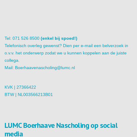
Tel: 071 526 8500
(enkel bij spoed!)
Telefonisch overleg gewenst? Dien per e-mail een belverzoek in
o.v.v. het onderwerp zodat we u kunnen koppelen aan de juiste
collega.
Mail:
Boerhaavenascholing@lumc.nl
KVK | 27366422
BTW | NL003566213B01
LUMC Boerhaave Nascholing op social
media