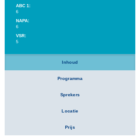
ABC 1:
6
NAPA:
6
VSR:
5
Inhoud
Programma
Sprekers
Locatie
Prijs