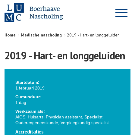
Home
Medische nascholing
2019 - Hart- en longgeluiden
2019 - Hart- en longgeluiden
Startdatum:
1 februari 2019
Cursusduur:
1 dag
Werkzaam als:
AIOS, Huisarts, Physician assistant, Specialist
Ouderengeneeskunde, Verpleegkundig specialist
Accreditaties