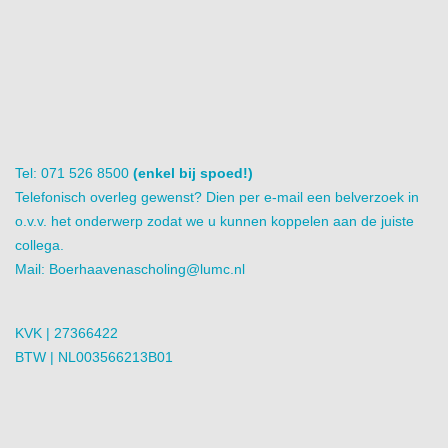
Tel: 071 526 8500
(enkel bij spoed!)
Telefonisch overleg gewenst? Dien per e-mail een belverzoek in
o.v.v. het onderwerp zodat we u kunnen koppelen aan de juiste
collega.
Mail:
Boerhaavenascholing@lumc.nl
KVK | 27366422
BTW | NL003566213B01