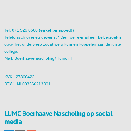
Tel: 071 526 8500
(enkel bij spoed!)
Telefonisch overleg gewenst? Dien per e-mail een belverzoek in
o.v.v. het onderwerp zodat we u kunnen koppelen aan de juiste
collega.
Mail:
Boerhaavenascholing@lumc.nl
KVK | 27366422
BTW | NL003566213B01
LUMC Boerhaave Nascholing op social
media