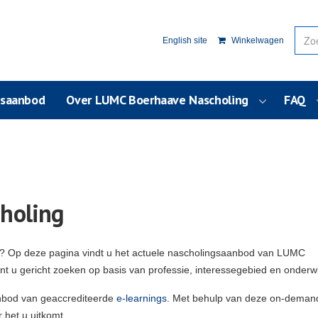
English site
Winkelwagen
usaanbod
Over LUMC Boerhaave Nascholing
FAQ
holing
g? Op deze pagina vindt u het actuele nascholingsaanbod van LUMC
unt u gericht zoeken op basis van professie, interessegebied en onderw
nbod van geaccrediteerde
e-learnings
. Met behulp van deze on-deman
 het u uitkomt.