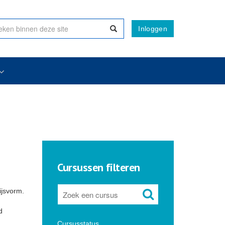
Inloggen
Cursussen filteren
ijsvorm.
d
Cursusstatus