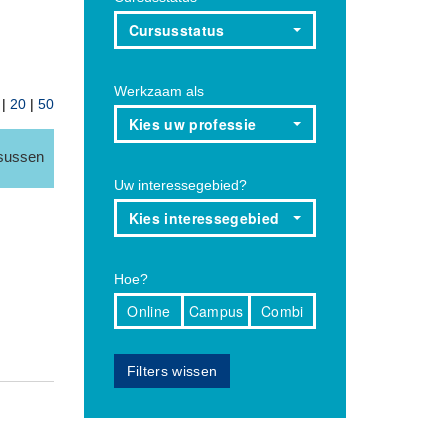
Cursusstatus
Werkzaam als
|
20
|
50
Kies uw professie
rsussen
Uw interessegebied?
Kies interessegebied
Hoe?
Online
Campus
Combi
Filters wissen