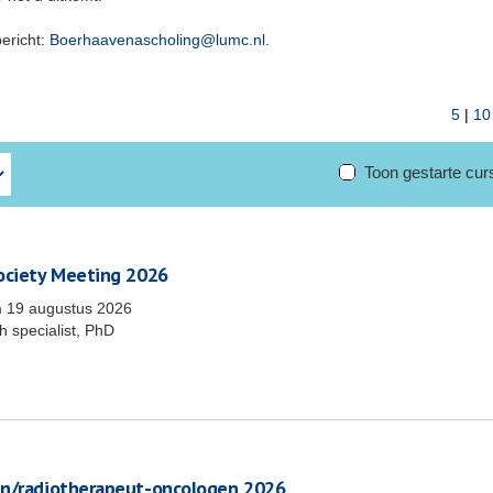
bericht:
Boerhaavenascholing@lumc.nl
.
5
|
10
Toon gestarte cu
Society Meeting 2026
m
19 augustus 2026
 specialist, PhD
en/radiotherapeut-oncologen 2026