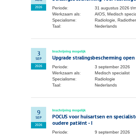
AUG
Periode:
31 augustus 2026
t/
2026
Werkzaam als:
AIOS, Medisch specia
Specialisme:
Radiologie, Radiothe
Taal:
Nederlands
Inschrijving mogelijk
3
Upgrade stralingsbescherming open
SEP
Periode:
3 september 2026
2026
Werkzaam als:
Medisch specialist
Specialisme:
Radiologie
Taal:
Nederlands
Inschrijving mogelijk
9
POCUS voor huisartsen en specialis
SEP
oudere patiënt - I
2026
Periode:
9 september 2026