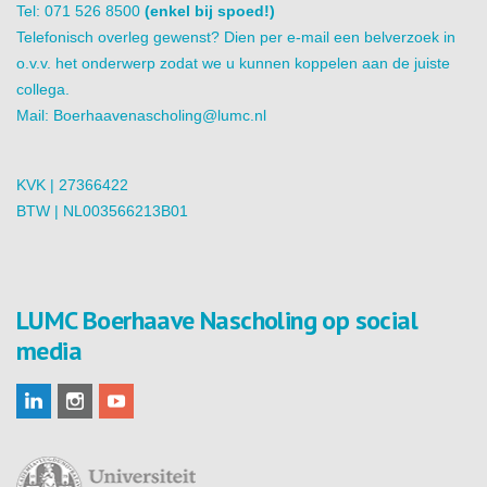
Tel: 071 526 8500
(enkel bij spoed!)
Telefonisch overleg gewenst? Dien per e-mail een belverzoek in
o.v.v. het onderwerp zodat we u kunnen koppelen aan de juiste
collega.
Mail:
Boerhaavenascholing@lumc.nl
KVK | 27366422
BTW | NL003566213B01
LUMC Boerhaave Nascholing op social
media