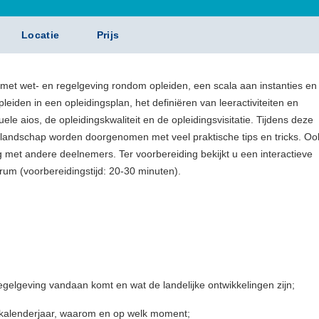
Locatie
Prijs
n met wet- en regelgeving rondom opleiden, een scala aan instanties en
iden in een opleidingsplan, het definiëren van leeractiviteiten en
ele aios, de opleidingskwaliteit en de opleidingsvisitatie. Tijdens deze
ngslandschap worden doorgenomen met veel praktische tips en tricks. Ook
g met andere deelnemers. Ter voorbereiding bekijkt u een interactieve
rum (voorbereidingstijd: 20-30 minuten).
egelgeving vandaan komt en wat de landelijke ontwikkelingen zijn;
 kalenderjaar, waarom en op welk moment;