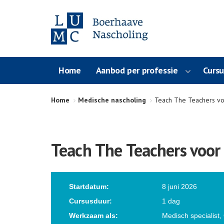
Home
Aanbod per professie
Curs
Home
Medische nascholing
Teach The Teachers vo
Teach The Teachers voor 
Startdatum:
8 juni 2026
Cursusduur:
1 dag
Werkzaam als:
Medisch specialist,