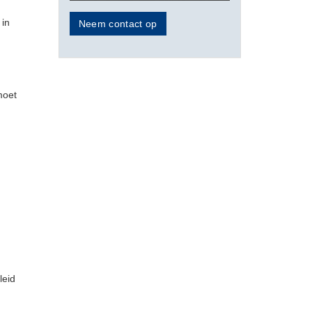
 in
Neem contact op
moet
leid