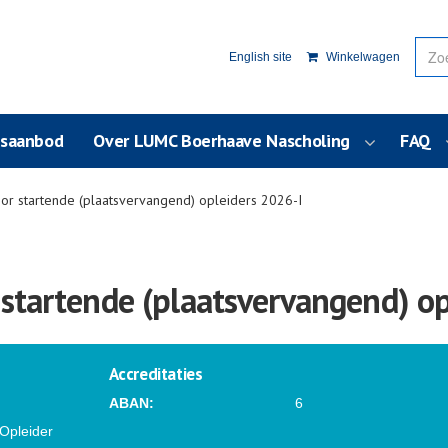
English site
Winkelwagen
usaanbod
Over LUMC Boerhaave Nascholing
FAQ
or startende (plaatsvervangend) opleiders 2026-I
startende (plaatsvervangend) op
Accreditaties
ABAN:
6
 Opleider