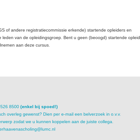
GS of andere registratiecommissie erkende) startende opleiders en
e leden van de opleidingsgroep. Bent u geen (beoogd) startende opleid
eelnemen aan deze cursus.
1 526 8500
(enkel bij spoed!)
sch overleg gewenst? Dien per e-mail een belverzoek in o.v.v.
rwerp zodat we u kunnen koppelen aan de juiste collega.
erhaavenascholing@lumc.nl