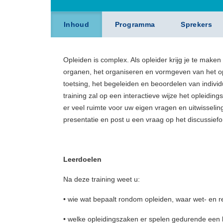
Inhoud
Programma
Sprekers
Opleiden is complex. Als opleider krijg je te make
organen, het organiseren en vormgeven van het ople
toetsing, het begeleiden en beoordelen van individu
training zal op een interactieve wijze het opleidi
er veel ruimte voor uw eigen vragen en uitwisselin
presentatie en post u een vraag op het discussiefo
Leerdoelen
Na deze training weet u:
• wie wat bepaalt rondom opleiden, waar wet- en r
• welke opleidingszaken er spelen gedurende een