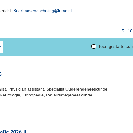
bericht:
Boerhaavenascholing@lumc.nl
.
5
|
10
Toon gestarte cu
6
list, Physician assistant, Specialist Ouderengeneeskunde
Neurologie, Orthopedie, Revalidatiegeneeskunde
afie 2026-II