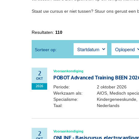
Staat uw cursus er niet tussen? Stuur ons gerust een 
Resultaten:
110
Sorteer op:
Vooraankondiging
2
POBOT Advanced Training BEEN 202
OKT
Periode:
2 oktober 2026
2026
Werkzaam als:
AIOS, Medisch specia
Specialisme:
Kindergeneeskunde, 
Taal:
Nederlands
Vooraankondiging
2
ONLINE - Basiscursus electrocardiogr