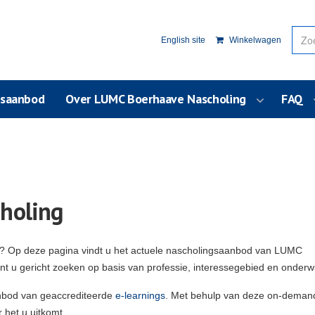
English site
Winkelwagen
usaanbod
Over LUMC Boerhaave Nascholing
FAQ
holing
g? Op deze pagina vindt u het actuele nascholingsaanbod van LUMC
unt u gericht zoeken op basis van professie, interessegebied en onderw
nbod van geaccrediteerde
e-learnings
. Met behulp van deze on-deman
 het u uitkomt.