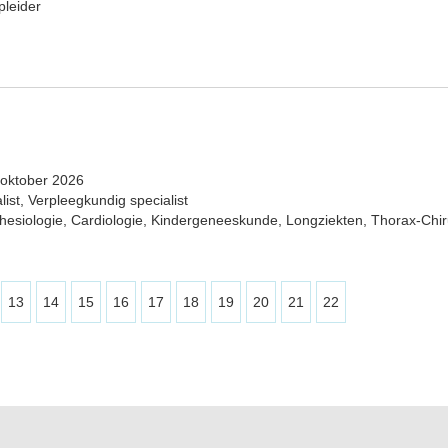
pleider
 oktober 2026
ist, Verpleegkundig specialist
thesiologie, Cardiologie, Kindergeneeskunde, Longziekten, Thorax-Chir
13
14
15
16
17
18
19
20
21
22