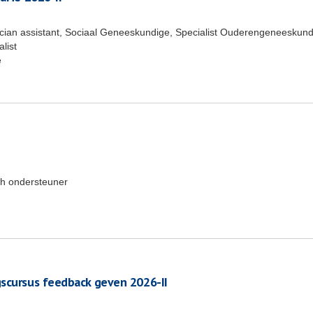
ician assistant, Sociaal Geneeskundige, Specialist Ouderengeneeskund
list
e
h ondersteuner
gscursus feedback geven 2026-II