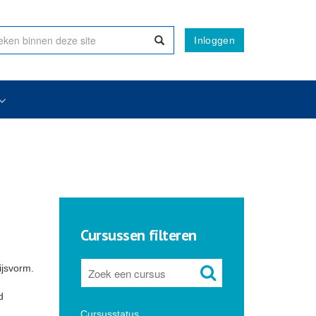
Inloggen
Cursussen filteren
ijsvorm.
d
Cursusstatus