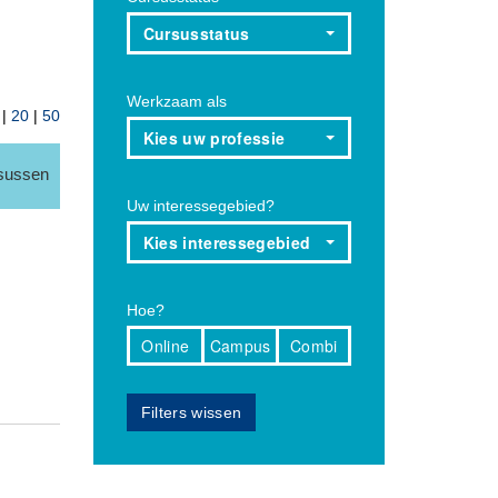
Cursusstatus
Werkzaam als
|
20
|
50
Kies uw professie
rsussen
Uw interessegebied?
Kies interessegebied
Hoe?
Online
Campus
Combi
Filters wissen