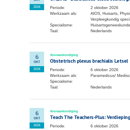
OKT
Periode:
2 oktober 2026
2026
Werkzaam als:
AIOS, Huisarts, Phys
Verpleegkundig specia
Specialisme:
Huisartsgeneeskund
Taal:
Nederlands
Vooraankondiging
6
Obstetrisch plexus brachialis Letsel
OKT
Periode:
6 oktober 2026
2026
Werkzaam als:
Paramedicus/ Medisc
Specialisme:
Taal:
Nederlands
Vooraankondiging
6
Teach The Teachers-Plus: Verdiepin
OKT
Periode:
6 oktober 2026
2026