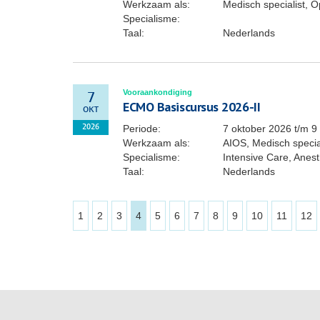
Werkzaam als:
Medisch specialist, O
Specialisme:
Taal:
Nederlands
Vooraankondiging
7
ECMO Basiscursus 2026-II
OKT
Periode:
7 oktober 2026
t/m
9
2026
Werkzaam als:
AIOS, Medisch special
Specialisme:
Intensive Care, Anes
Taal:
Nederlands
1
2
3
4
5
6
7
8
9
10
11
12