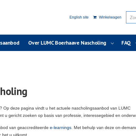
English site
Winkelwagen
usaanbod
Over LUMC Boerhaave Nascholing
FAQ
holing
g? Op deze pagina vindt u het actuele nascholingsaanbod van LUMC
unt u gericht zoeken op basis van professie, interessegebied en onderw
nbod van geaccrediteerde
e-learnings
. Met behulp van deze on-deman
 het u uitkomt.