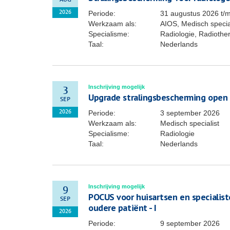
AUG
Periode:
31 augustus 2026
t/
2026
Werkzaam als:
AIOS, Medisch specia
Specialisme:
Radiologie, Radiothe
Taal:
Nederlands
Inschrijving mogelijk
3
Upgrade stralingsbescherming open
SEP
Periode:
3 september 2026
2026
Werkzaam als:
Medisch specialist
Specialisme:
Radiologie
Taal:
Nederlands
Inschrijving mogelijk
9
POCUS voor huisartsen en specialis
SEP
oudere patiënt - I
2026
Periode:
9 september 2026