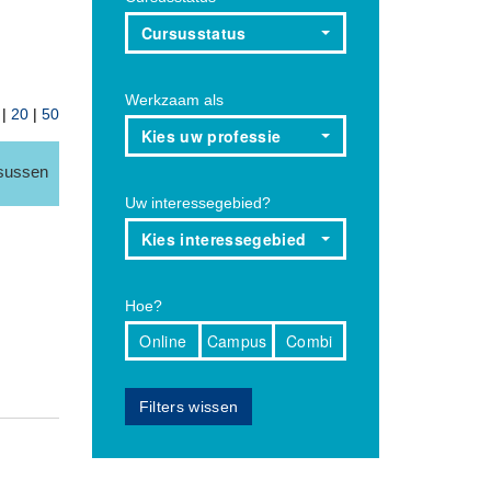
Cursusstatus
Werkzaam als
|
20
|
50
Kies uw professie
rsussen
Uw interessegebied?
Kies interessegebied
Hoe?
Online
Campus
Combi
Filters wissen