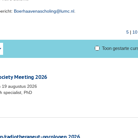
bericht:
Boerhaavenascholing@lumc.nl
.
5
|
10
Toon gestarte cu
Society Meeting 2026
m
19 augustus 2026
 specialist, PhD
en/radiotherapeut-oncologen 2026