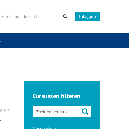
Inloggen
Cursussen filteren
ijsvorm.
d
Cursusstatus