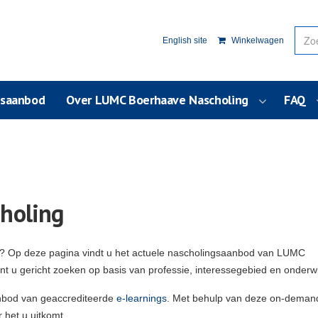
English site
Winkelwagen
usaanbod
Over LUMC Boerhaave Nascholing
FAQ
holing
g? Op deze pagina vindt u het actuele nascholingsaanbod van LUMC
unt u gericht zoeken op basis van professie, interessegebied en onderw
nbod van geaccrediteerde
e-learnings
. Met behulp van deze on-deman
 het u uitkomt.