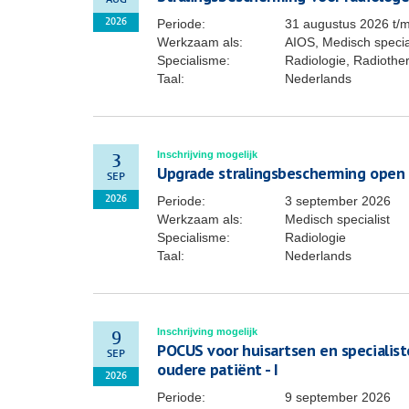
AUG
Periode:
31 augustus 2026
t/
2026
Werkzaam als:
AIOS, Medisch specia
Specialisme:
Radiologie, Radiothe
Taal:
Nederlands
Inschrijving mogelijk
3
Upgrade stralingsbescherming open
SEP
Periode:
3 september 2026
2026
Werkzaam als:
Medisch specialist
Specialisme:
Radiologie
Taal:
Nederlands
Inschrijving mogelijk
9
POCUS voor huisartsen en specialis
SEP
oudere patiënt - I
2026
Periode:
9 september 2026