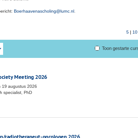
bericht:
Boerhaavenascholing@lumc.nl
.
5
|
10
Toon gestarte cu
Society Meeting 2026
m
19 augustus 2026
 specialist, PhD
en/radiotherapeut-oncologen 2026