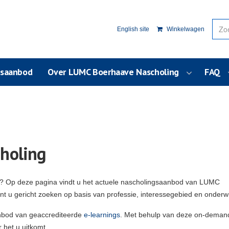
English site
Winkelwagen
usaanbod
Over LUMC Boerhaave Nascholing
FAQ
holing
g? Op deze pagina vindt u het actuele nascholingsaanbod van LUMC
unt u gericht zoeken op basis van professie, interessegebied en onderw
nbod van geaccrediteerde
e-learnings
. Met behulp van deze on-deman
 het u uitkomt.