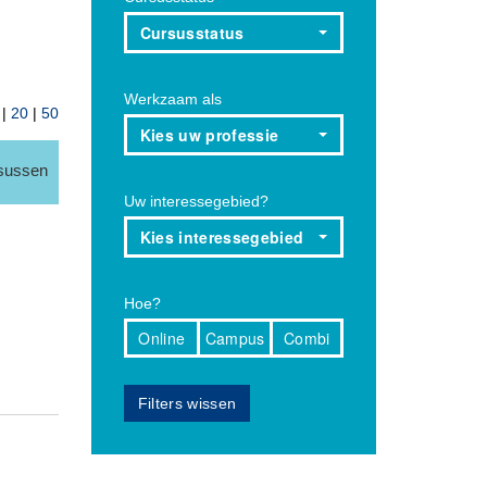
Cursusstatus
Werkzaam als
|
20
|
50
Kies uw professie
rsussen
Uw interessegebied?
Kies interessegebied
Hoe?
Online
Campus
Combi
Filters wissen