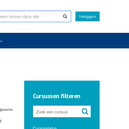
Inloggen
Cursussen filteren
ijsvorm.
d
Cursusstatus