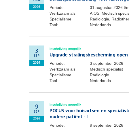
AUG
Periode:
31 augustus 2026
t/
2026
Werkzaam als:
AIOS, Medisch specia
Specialisme:
Radiologie, Radiothe
Taal:
Nederlands
Inschrijving mogelijk
3
Upgrade stralingsbescherming open
SEP
Periode:
3 september 2026
2026
Werkzaam als:
Medisch specialist
Specialisme:
Radiologie
Taal:
Nederlands
Inschrijving mogelijk
9
POCUS voor huisartsen en specialis
SEP
oudere patiënt - I
2026
Periode:
9 september 2026