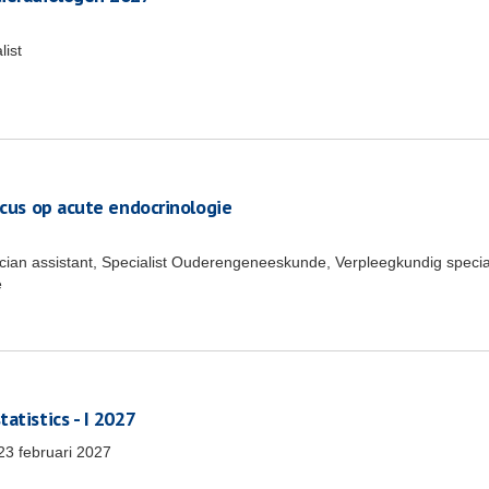
list
ocus op acute endocrinologie
ician assistant, Specialist Ouderengeneeskunde, Verpleegkundig special
e
atistics - I 2027
23 februari 2027