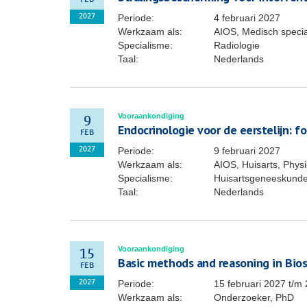
FEB
Periode:
4 februari 2027
2027
Werkzaam als:
AIOS, Medisch specia
Specialisme:
Radiologie
Taal:
Nederlands
Vooraankondiging
9
Endocrinologie voor de eerstelijn: f
FEB
Periode:
9 februari 2027
2027
Werkzaam als:
AIOS, Huisarts, Phys
Specialisme:
Huisartsgeneeskund
Taal:
Nederlands
Vooraankondiging
15
Basic methods and reasoning in Biost
FEB
Periode:
15 februari 2027
t/m
2027
Werkzaam als:
Onderzoeker, PhD