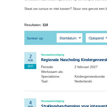
Staat uw cursus er niet tussen? Stuur ons gerust een 
Resultaten:
110
Sorteer op:
Vooraankondiging
2
Regionale Nascholing Kindergenees
FEB
Periode:
2 februari 2027
2027
Werkzaam als:
Specialisme:
Kindergeneeskunde
Taal:
Nederlands
Vooraankondiging
4
Stralingsbescherming voor interven