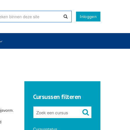
Inloggen
Cursussen filteren
ijsvorm.
d
Cursusstatus