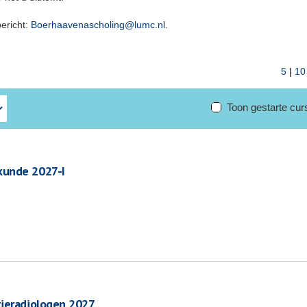
bericht:
Boerhaavenascholing@lumc.nl
.
5
|
10
Toon gestarte cu
kunde 2027-I
tieradiologen 2027