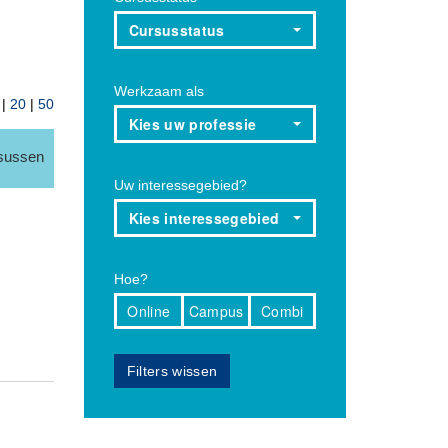
Cursusstatus
Werkzaam als
|
20
|
50
Kies uw professie
rsussen
Uw interessegebied?
Kies interessegebied
Hoe?
Online
Campus
Combi
Filters wissen