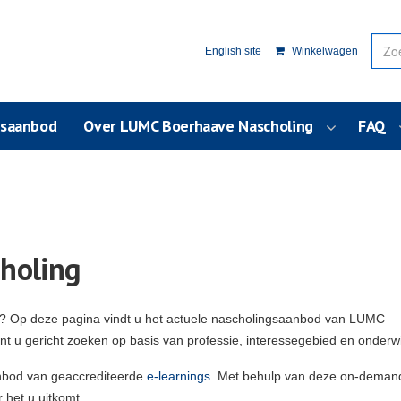
English site
Winkelwagen
usaanbod
Over LUMC Boerhaave Nascholing
FAQ
holing
g? Op deze pagina vindt u het actuele nascholingsaanbod van LUMC
unt u gericht zoeken op basis van professie, interessegebied en onderw
nbod van geaccrediteerde
e-learnings
. Met behulp van deze on-deman
 het u uitkomt.