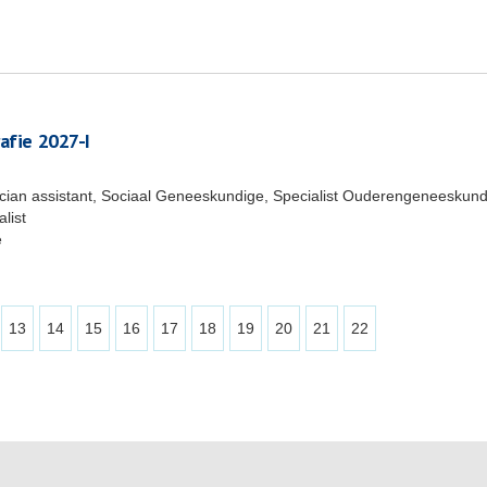
afie 2027-I
ician assistant, Sociaal Geneeskundige, Specialist Ouderengeneeskund
list
e
13
14
15
16
17
18
19
20
21
22