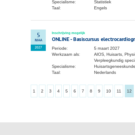
Specialisme:
Statistiek
Taal:
Engels
Inschrijving mogelijk
5
ONLINE - Basiscursus electrocardiogr
MAA
Periode:
5 maart 2027
2027
Werkzaam als:
AIOS, Huisarts, Phys
Verpleegkundig specia
Specialisme:
Huisartsgeneeskund
Taal:
Nederlands
1
2
3
4
5
6
7
8
9
10
11
12