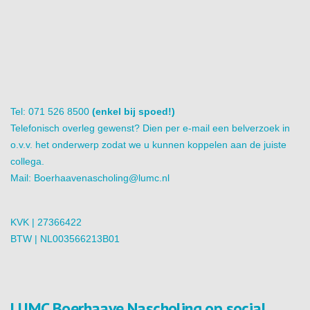
Tel: 071 526 8500
(enkel bij spoed!)
Telefonisch overleg gewenst? Dien per e-mail een belverzoek in
o.v.v. het onderwerp zodat we u kunnen koppelen aan de juiste
collega.
Mail:
Boerhaavenascholing@lumc.nl
KVK | 27366422
BTW | NL003566213B01
LUMC Boerhaave Nascholing op social