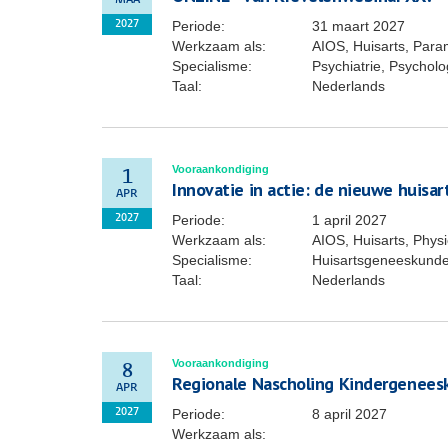
MAA
Periode:
31 maart 2027
2027
Werkzaam als:
AIOS, Huisarts, Para
Specialisme:
Psychiatrie, Psycholo
Taal:
Nederlands
Vooraankondiging
1
Innovatie in actie: de nieuwe huisar
APR
Periode:
1 april 2027
2027
Werkzaam als:
AIOS, Huisarts, Phys
Specialisme:
Huisartsgeneeskund
Taal:
Nederlands
Vooraankondiging
8
Regionale Nascholing Kindergenees
APR
Periode:
8 april 2027
2027
Werkzaam als: