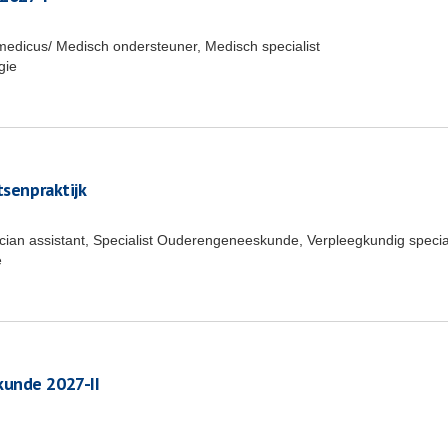
medicus/ Medisch ondersteuner, Medisch specialist
gie
tsenpraktijk
ician assistant, Specialist Ouderengeneeskunde, Verpleegkundig special
e
kunde 2027-II