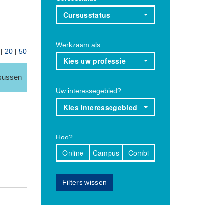
Cursusstatus
Werkzaam als
|
20
|
50
Kies uw professie
rsussen
Uw interessegebied?
Kies interessegebied
Hoe?
Online
Campus
Combi
Filters wissen