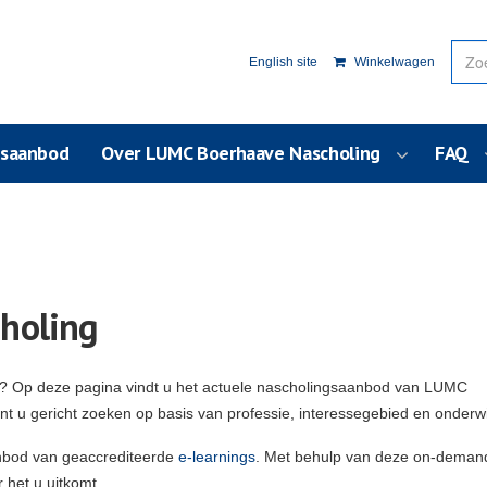
English site
Winkelwagen
usaanbod
Over LUMC Boerhaave Nascholing
FAQ
holing
g? Op deze pagina vindt u het actuele nascholingsaanbod van LUMC
unt u gericht zoeken op basis van professie, interessegebied en onderw
nbod van geaccrediteerde
e-learnings
. Met behulp van deze on-deman
 het u uitkomt.