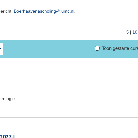
bericht:
Boerhaavenascholing@lumc.nl
.
5
|
10
Toon gestarte cu
erologie
 2027-I