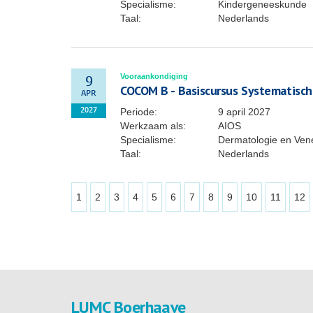
Specialisme:
Kindergeneeskunde
Taal:
Nederlands
Vooraankondiging
9
COCOM B - Basiscursus Systematische
APR
Periode:
9 april 2027
2027
Werkzaam als:
AIOS
Specialisme:
Dermatologie en Ven
Taal:
Nederlands
1
2
3
4
5
6
7
8
9
10
11
12
LUMC Boerhaave