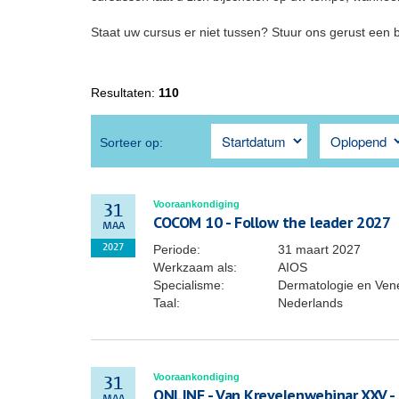
Staat uw cursus er niet tussen? Stuur ons gerust een 
Resultaten:
110
Sorteer op:
Vooraankondiging
31
COCOM 10 - Follow the leader 2027
MAA
Periode:
31 maart 2027
2027
Werkzaam als:
AIOS
Specialisme:
Dermatologie en Ven
Taal:
Nederlands
Vooraankondiging
31
ONLINE - Van Krevelenwebinar XXV -