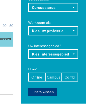
Cursusstatus
Werkzaam als
|
20
|
50
Kies uw professie
rsussen
Uw interessegebied?
Kies interessegebied
Hoe?
Online
Campus
Combi
Filters wissen