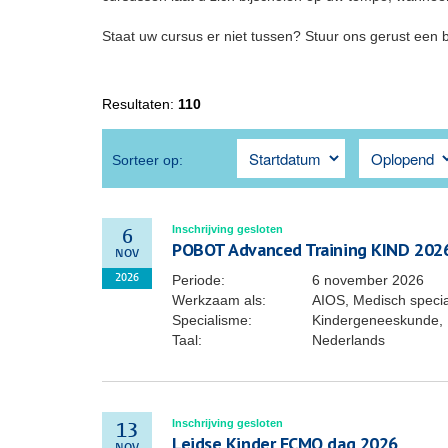
Staat uw cursus er niet tussen? Stuur ons gerust een 
Resultaten:
110
Sorteer op:
Inschrijving gesloten
6
POBOT Advanced Training KIND 202
NOV
Periode:
6 november 2026
2026
Werkzaam als:
AIOS, Medisch special
Specialisme:
Kindergeneeskunde, 
Taal:
Nederlands
Inschrijving gesloten
13
Leidse Kinder ECMO dag 2026