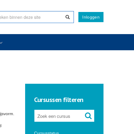
Inloggen
Cursussen filteren
ijsvorm.
d
Cursusstatus