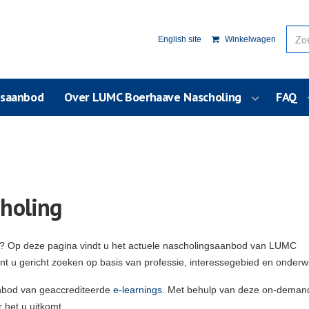
English site
Winkelwagen
usaanbod
Over LUMC Boerhaave Nascholing
FAQ
holing
g? Op deze pagina vindt u het actuele nascholingsaanbod van LUMC
unt u gericht zoeken op basis van professie, interessegebied en onderw
nbod van geaccrediteerde
e-learnings
. Met behulp van deze on-deman
 het u uitkomt.