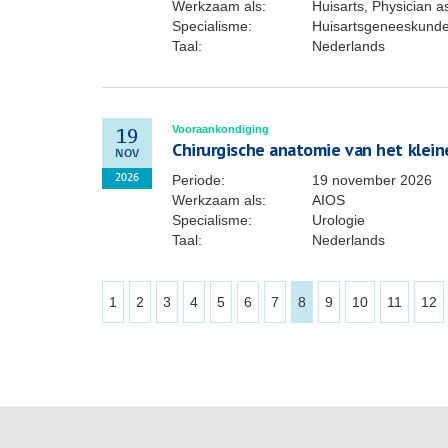
Werkzaam als:
Huisarts, Physician a
Specialisme:
Huisartsgeneeskund
Taal:
Nederlands
Vooraankondiging
19
Chirurgische anatomie van het klei
NOV
Periode:
19 november 2026
2026
Werkzaam als:
AIOS
Specialisme:
Urologie
Taal:
Nederlands
1
2
3
4
5
6
7
8
9
10
11
12