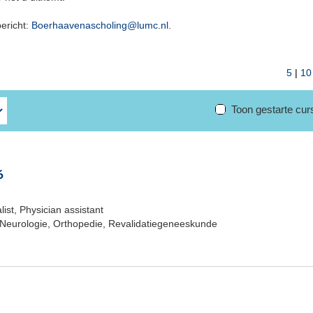
bericht:
Boerhaavenascholing@lumc.nl
.
5
|
10
Toon gestarte cu
6
ist, Physician assistant
Neurologie, Orthopedie, Revalidatiegeneeskunde