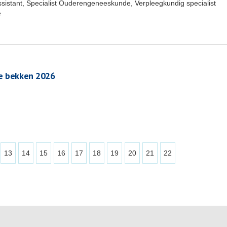
ssistant, Specialist Ouderengeneeskunde, Verpleegkundig specialist
e
ne bekken 2026
13
14
15
16
17
18
19
20
21
22