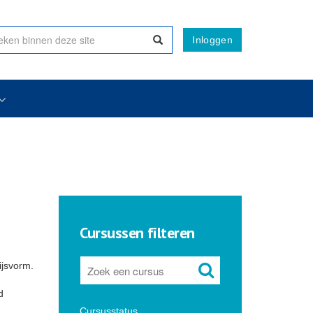
Inloggen
Cursussen filteren
ijsvorm.
d
Cursusstatus