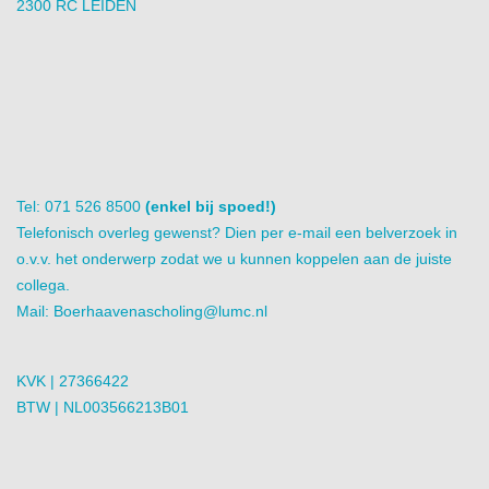
2300 RC LEIDEN
Tel: 071 526 8500
(enkel bij spoed!)
Telefonisch overleg gewenst? Dien per e-mail een belverzoek in
o.v.v. het onderwerp zodat we u kunnen koppelen aan de juiste
collega.
Mail:
Boerhaavenascholing@lumc.nl
KVK | 27366422
BTW | NL003566213B01