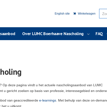
English site
Winkelwagen
usaanbod
Over LUMC Boerhaave Nascholing
FAQ
holing
g? Op deze pagina vindt u het actuele nascholingsaanbod van LUMC
unt u gericht zoeken op basis van professie, interessegebied en onderw
nbod van geaccrediteerde
e-learnings
. Met behulp van deze on-deman
 het u uitkomt.