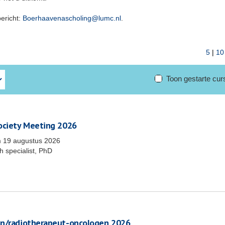
bericht:
Boerhaavenascholing@lumc.nl
.
5
|
10
Toon gestarte cu
Society Meeting 2026
m
19 augustus 2026
 specialist, PhD
en/radiotherapeut-oncologen 2026