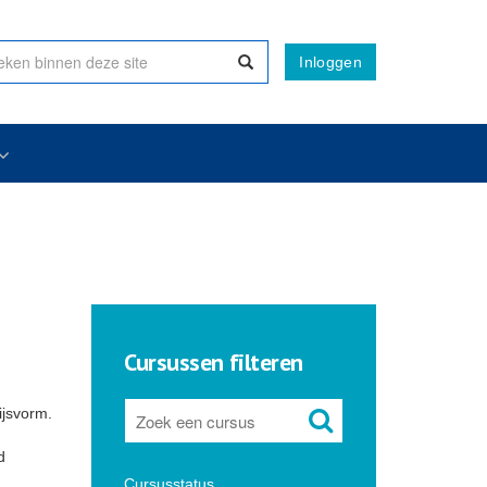
Inloggen
Cursussen filteren
ijsvorm.
d
Cursusstatus