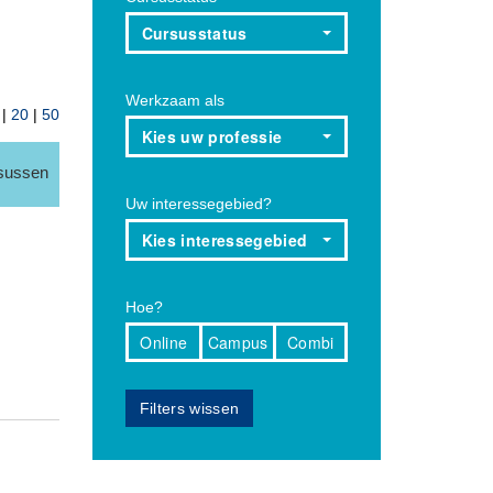
Cursusstatus
Werkzaam als
|
20
|
50
Kies uw professie
rsussen
Uw interessegebied?
Kies interessegebied
Hoe?
Online
Campus
Combi
Filters wissen