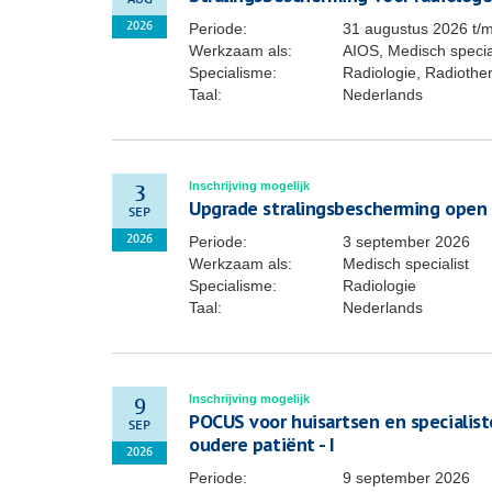
AUG
Periode:
31 augustus 2026
t/
2026
Werkzaam als:
AIOS, Medisch specia
Specialisme:
Radiologie, Radiothe
Taal:
Nederlands
Inschrijving mogelijk
3
Upgrade stralingsbescherming open
SEP
Periode:
3 september 2026
2026
Werkzaam als:
Medisch specialist
Specialisme:
Radiologie
Taal:
Nederlands
Inschrijving mogelijk
9
POCUS voor huisartsen en specialis
SEP
oudere patiënt - I
2026
Periode:
9 september 2026