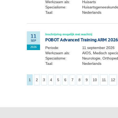
Werkzaam als:
Huisarts
Specialisme:
Huisartsgeneeskund
Taal:
Nederlands
Inschrijving mogelijk met wachtrij
11
POBOT Advanced Training ARM 2026
SEP
Periode:
11 september 2026
2026
Werkzaam als:
AIOS, Medisch specia
Specialisme:
Neurologie, Orthoped
Taal:
Nederlands
1
2
3
4
5
6
7
8
9
10
11
12