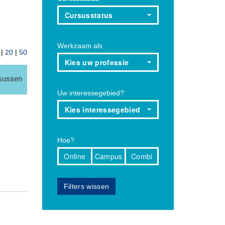
Cursusstatus
Werkzaam als
|
20
|
50
Kies uw professie
rsussen
Uw interessegebied?
Kies interessegebied
Hoe?
Online
Campus
Combi
Filters wissen