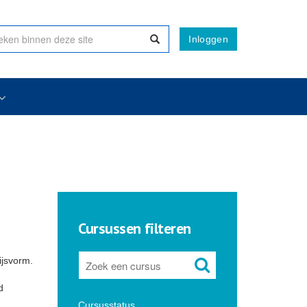
Inloggen
Cursussen filteren
ijsvorm.
d
Cursusstatus