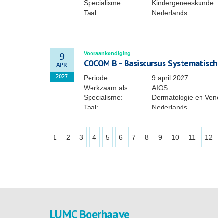
Specialisme:
Kindergeneeskunde
Taal:
Nederlands
Vooraankondiging
9
COCOM B - Basiscursus Systematische
APR
Periode:
9 april 2027
2027
Werkzaam als:
AIOS
Specialisme:
Dermatologie en Ven
Taal:
Nederlands
1
2
3
4
5
6
7
8
9
10
11
12
LUMC Boerhaave