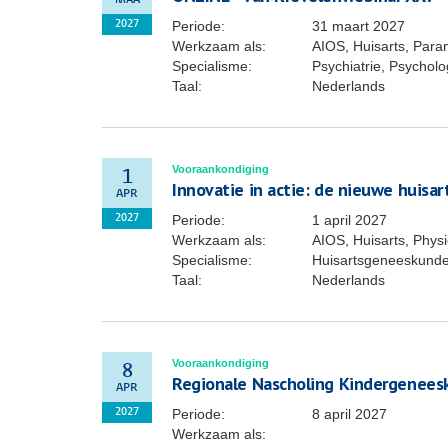
MAA
Periode:
31 maart 2027
2027
Werkzaam als:
AIOS, Huisarts, Para
Specialisme:
Psychiatrie, Psycholo
Taal:
Nederlands
Vooraankondiging
1
Innovatie in actie: de nieuwe huisar
APR
Periode:
1 april 2027
2027
Werkzaam als:
AIOS, Huisarts, Phys
Specialisme:
Huisartsgeneeskund
Taal:
Nederlands
Vooraankondiging
8
Regionale Nascholing Kindergenees
APR
Periode:
8 april 2027
2027
Werkzaam als: