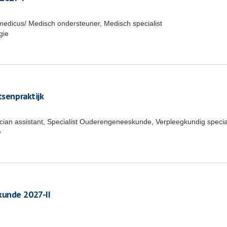
medicus/ Medisch ondersteuner, Medisch specialist
gie
tsenpraktijk
ician assistant, Specialist Ouderengeneeskunde, Verpleegkundig special
e
kunde 2027-II