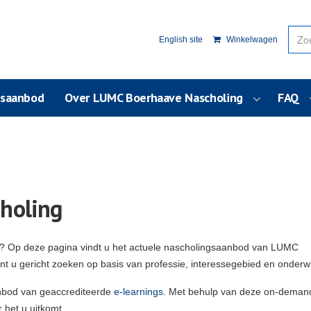
English site
Winkelwagen
usaanbod
Over LUMC Boerhaave Nascholing
FAQ
holing
g? Op deze pagina vindt u het actuele nascholingsaanbod van LUMC
unt u gericht zoeken op basis van professie, interessegebied en onderw
nbod van geaccrediteerde
e-learnings
. Met behulp van deze on-deman
 het u uitkomt.