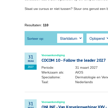
Staat uw cursus er niet tussen? Stuur ons gerust een 
Resultaten:
110
Sorteer op:
Vooraankondiging
31
COCOM 10 - Follow the leader 2027
MAA
Periode:
31 maart 2027
2027
Werkzaam als:
AIOS
Specialisme:
Dermatologie en Ven
Taal:
Nederlands
Vooraankondiging
31
ONLINE - Van Krevelenwebinar XXV -