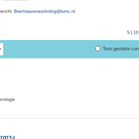
bericht:
Boerhaavenascholing@lumc.nl
.
5
|
10
Toon gestarte cu
erologie
 2027-I