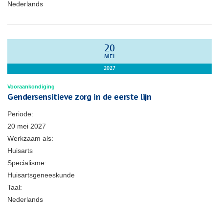
Nederlands
20
MEI
2027
Vooraankondiging
Gendersensitieve zorg in de eerste lijn
Periode:
20 mei 2027
Werkzaam als:
Huisarts
Specialisme:
Huisartsgeneeskunde
Taal:
Nederlands