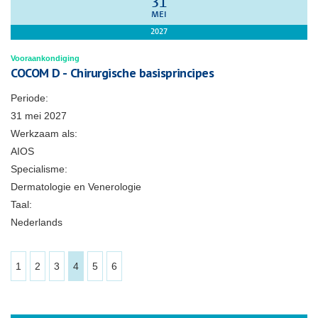
31
MEI
2027
Vooraankondiging
COCOM D - Chirurgische basisprincipes
Periode:
31 mei 2027
Werkzaam als:
AIOS
Specialisme:
Dermatologie en Venerologie
Taal:
Nederlands
1
2
3
4
5
6