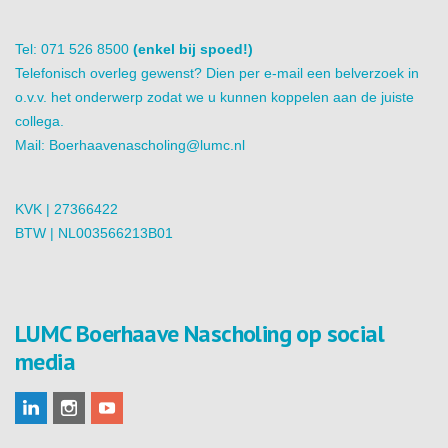
Tel: 071 526 8500
(enkel bij spoed!)
Telefonisch overleg gewenst? Dien per e-mail een belverzoek in
o.v.v. het onderwerp zodat we u kunnen koppelen aan de juiste
collega.
Mail:
Boerhaavenascholing@lumc.nl
KVK | 27366422
BTW | NL003566213B01
LUMC Boerhaave Nascholing op social
media