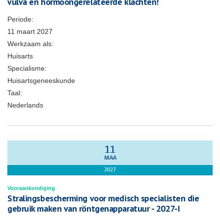
vulva en hormoongerelateerde klachten!
Periode:
11 maart 2027
Werkzaam als:
Huisarts
Specialisme:
Huisartsgeneeskunde
Taal:
Nederlands
11
MAA
2027
Vooraankondiging
Stralingsbescherming voor medisch specialisten die
gebruik maken van röntgenapparatuur - 2027-I