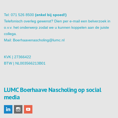
Tel: 071 526 8500
(enkel bij spoed!)
Telefonisch overleg gewenst? Dien per e-mail een belverzoek in
o.v.v. het onderwerp zodat we u kunnen koppelen aan de juiste
collega.
Mail:
Boerhaavenascholing@lumc.nl
KVK | 27366422
BTW | NL003566213B01
LUMC Boerhaave Nascholing op social
media