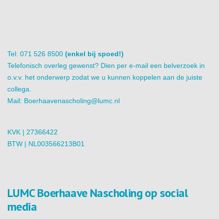
Tel: 071 526 8500
(enkel bij spoed!)
Telefonisch overleg gewenst? Dien per e-mail een belverzoek in
o.v.v. het onderwerp zodat we u kunnen koppelen aan de juiste
collega.
Mail:
Boerhaavenascholing@lumc.nl
KVK | 27366422
BTW | NL003566213B01
LUMC Boerhaave Nascholing op social
media