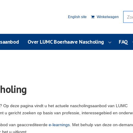
English site
Winkelwagen
usaanbod
Over LUMC Boerhaave Nascholing
FAQ
holing
g? Op deze pagina vindt u het actuele nascholingsaanbod van LUMC
unt u gericht zoeken op basis van professie, interessegebied en onderw
nbod van geaccrediteerde
e-learnings
. Met behulp van deze on-deman
 het u uitkomt.