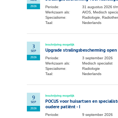
AUG
Periode:
31 augustus 2026
t/
2026
Werkzaam als:
AIOS, Medisch specia
Specialisme:
Radiologie, Radiothe
Taal:
Nederlands
Inschrijving mogelijk
3
Upgrade stralingsbescherming open
SEP
Periode:
3 september 2026
2026
Werkzaam als:
Medisch specialist
Specialisme:
Radiologie
Taal:
Nederlands
Inschrijving mogelijk
9
POCUS voor huisartsen en specialis
SEP
oudere patiënt - I
2026
Periode:
9 september 2026