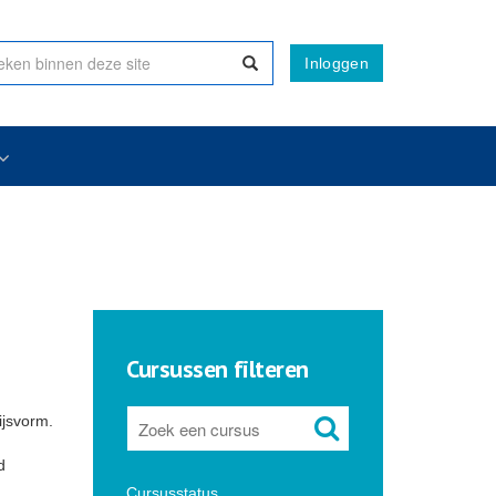
Inloggen
Cursussen filteren
ijsvorm.
d
Cursusstatus