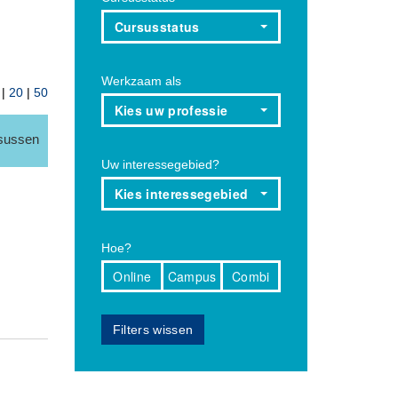
Cursusstatus
Werkzaam als
|
20
|
50
Kies uw professie
rsussen
Uw interessegebied?
Kies interessegebied
Hoe?
Online
Campus
Combi
Filters wissen