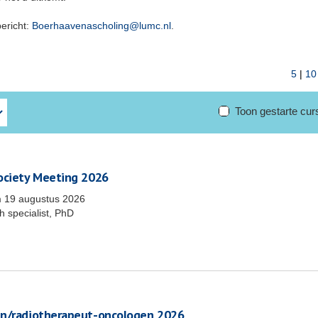
bericht:
Boerhaavenascholing@lumc.nl
.
5
|
10
Toon gestarte cu
Society Meeting 2026
m
19 augustus 2026
 specialist, PhD
en/radiotherapeut-oncologen 2026