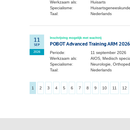
Werkzaam als:
Huisarts
Specialisme:
Huisartsgeneeskund
Taal:
Nederlands
Inschrijving mogelijk met wachtrij
11
POBOT Advanced Training ARM 2026
SEP
Periode:
11 september 2026
2026
Werkzaam als:
AIOS, Medisch specia
Specialisme:
Neurologie, Orthoped
Taal:
Nederlands
1
2
3
4
5
6
7
8
9
10
11
12