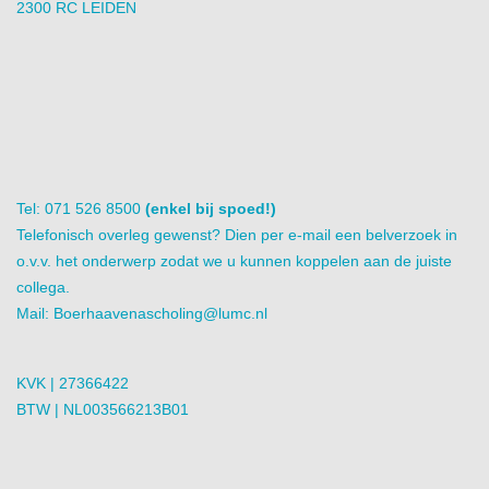
2300 RC LEIDEN
Tel: 071 526 8500
(enkel bij spoed!)
Telefonisch overleg gewenst? Dien per e-mail een belverzoek in
o.v.v. het onderwerp zodat we u kunnen koppelen aan de juiste
collega.
Mail:
Boerhaavenascholing@lumc.nl
KVK | 27366422
BTW | NL003566213B01