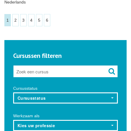
Nederlands
1
2
3
4
5
6
Cursussen filteren
Cursusstatus
Cursusstatus
Werkzaam als
Kies uw professie