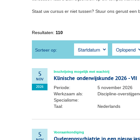
Staat uw cursus er niet tussen? Stuur ons gerust een 
Resultaten:
110
Sorteer op:
Inschrijving mogelijk met wachtrij
5
Klinische onderwijskunde 2026 - VII
NOV
Periode:
5 november 2026
2026
Werkzaam als:
Discipline-overstijg
Specialisme:
Taal:
Nederlands
Vooraankondiging
5
Ouderenpsychiatrie in een nieuw jas