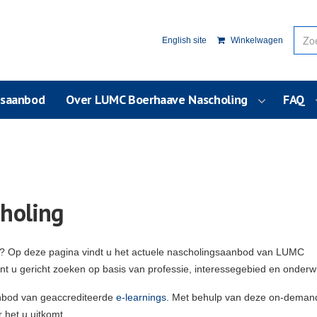
English site
Winkelwagen
usaanbod
Over LUMC Boerhaave Nascholing
FAQ
holing
g? Op deze pagina vindt u het actuele nascholingsaanbod van LUMC
unt u gericht zoeken op basis van professie, interessegebied en onderw
nbod van geaccrediteerde
e-learnings
. Met behulp van deze on-deman
 het u uitkomt.