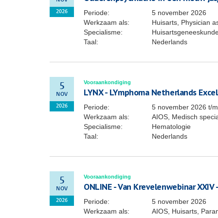
NOV
Periode:
5 november 2026
2026
Werkzaam als:
Huisarts, Physician a
Specialisme:
Huisartsgeneeskund
Taal:
Nederlands
Vooraankondiging
5
LYNX - LYmphoma Netherlands Excel
NOV
Periode:
5 november 2026
t/
2026
Werkzaam als:
AIOS, Medisch specia
Specialisme:
Hematologie
Taal:
Nederlands
Vooraankondiging
5
ONLINE - Van Krevelenwebinar XXIV
NOV
Periode:
5 november 2026
2026
Werkzaam als:
AIOS, Huisarts, Para