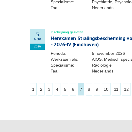
Specialisme:
Psychiatrie, Psycholo
Taal:
Nederlands
Inschrijving gesloten
5
Herexamen Stralingsbescherming voo
NOV
- 2026-IV (Eindhoven)
2026
Periode:
5 november 2026
Werkzaam als:
AIOS, Medisch specia
Specialisme:
Radiologie
Taal:
Nederlands
1
2
3
4
5
6
7
8
9
10
11
12