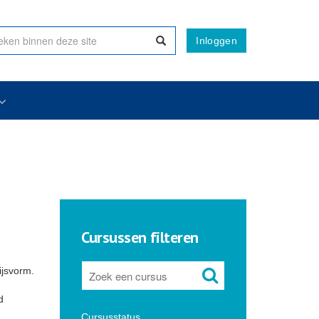
Inloggen
Cursussen filteren
ijsvorm.
d
Cursusstatus