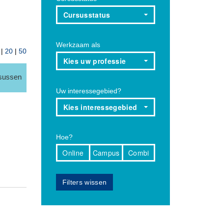
Cursusstatus
Werkzaam als
|
20
|
50
Kies uw professie
rsussen
Uw interessegebied?
Kies interessegebied
Hoe?
Online
Campus
Combi
Filters wissen