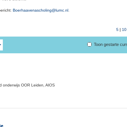
bericht:
Boerhaavenascholing@lumc.nl
.
5
|
10
Toon gestarte cu
end onderwijs OOR Leiden, AIOS
je