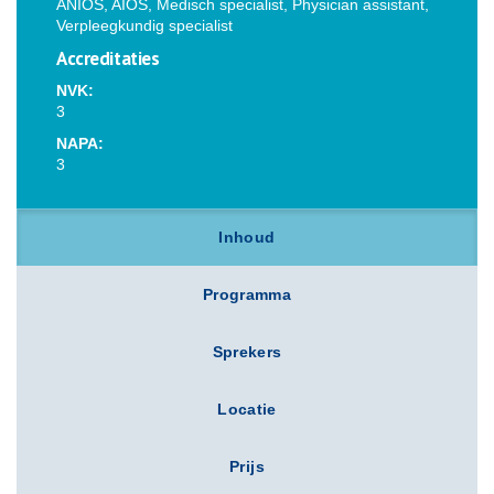
ANIOS, AIOS, Medisch specialist, Physician assistant,
Verpleegkundig specialist
Accreditaties
NVK:
3
NAPA:
3
Inhoud
Programma
Sprekers
Locatie
Prijs