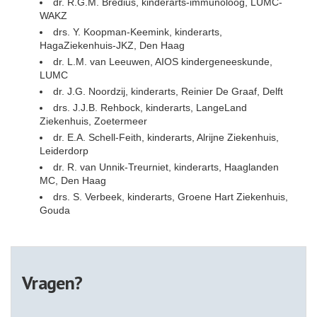
dr. R.G.M. Bredius, kinderarts-immunoloog, LUMC-
WAKZ
drs. Y. Koopman-Keemink, kinderarts,
HagaZiekenhuis-JKZ, Den Haag
dr. L.M. van Leeuwen, AIOS kindergeneeskunde,
LUMC
dr. J.G. Noordzij, kinderarts, Reinier De Graaf, Delft
drs. J.J.B. Rehbock, kinderarts, LangeLand
Ziekenhuis, Zoetermeer
dr. E.A. Schell-Feith, kinderarts, Alrijne Ziekenhuis,
Leiderdorp
dr. R. van Unnik-Treurniet, kinderarts, Haaglanden
MC, Den Haag
drs. S. Verbeek, kinderarts, Groene Hart Ziekenhuis,
Gouda
Vragen?