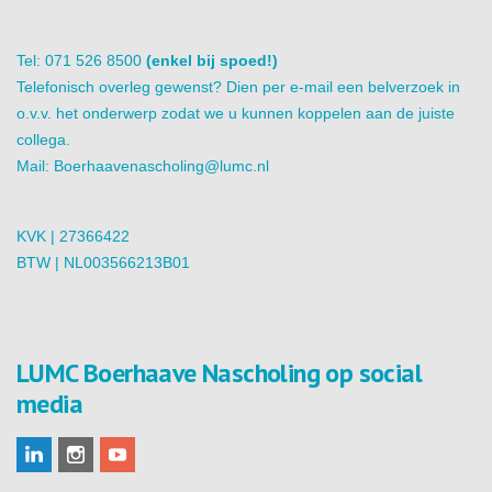
Tel: 071 526 8500
(enkel bij spoed!)
Telefonisch overleg gewenst? Dien per e-mail een belverzoek in
o.v.v. het onderwerp zodat we u kunnen koppelen aan de juiste
collega.
Mail:
Boerhaavenascholing@lumc.nl
KVK | 27366422
BTW | NL003566213B01
LUMC Boerhaave Nascholing op social
media