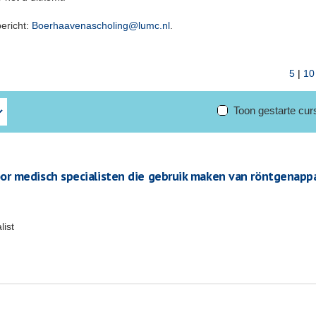
bericht:
Boerhaavenascholing@lumc.nl
.
5
|
10
Toon gestarte cu
r medisch specialisten die gebruik maken van röntgenapp
list