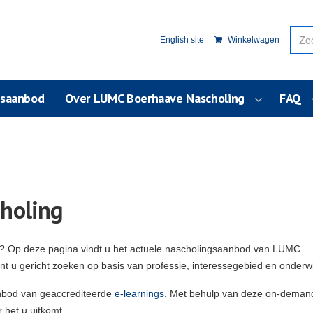
English site
Winkelwagen
usaanbod
Over LUMC Boerhaave Nascholing
FAQ
holing
g? Op deze pagina vindt u het actuele nascholingsaanbod van LUMC
unt u gericht zoeken op basis van professie, interessegebied en onderw
nbod van geaccrediteerde
e-learnings
. Met behulp van deze on-deman
 het u uitkomt.