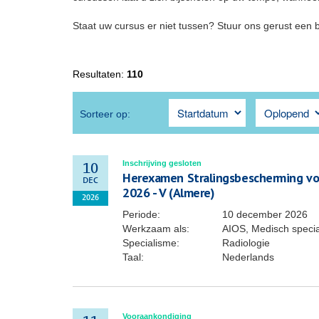
Staat uw cursus er niet tussen? Stuur ons gerust een 
Resultaten:
110
Sorteer op:
Inschrijving gesloten
10
Herexamen Stralingsbescherming voo
DEC
2026 - V (Almere)
2026
Periode:
10 december 2026
Werkzaam als:
AIOS, Medisch specia
Specialisme:
Radiologie
Taal:
Nederlands
Vooraankondiging