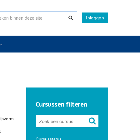
Inloggen
Cursussen filteren
ijsvorm.
d
Cursusstatus