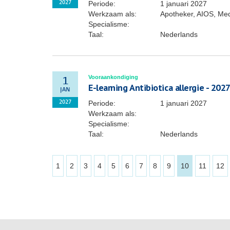
Periode:
1 januari 2027
2027
Werkzaam als:
Apotheker, AIOS, Medi
Specialisme:
Taal:
Nederlands
Vooraankondiging
1
E-learning Antibiotica allergie - 202
JAN
Periode:
1 januari 2027
2027
Werkzaam als:
Specialisme:
Taal:
Nederlands
1
2
3
4
5
6
7
8
9
10
11
12