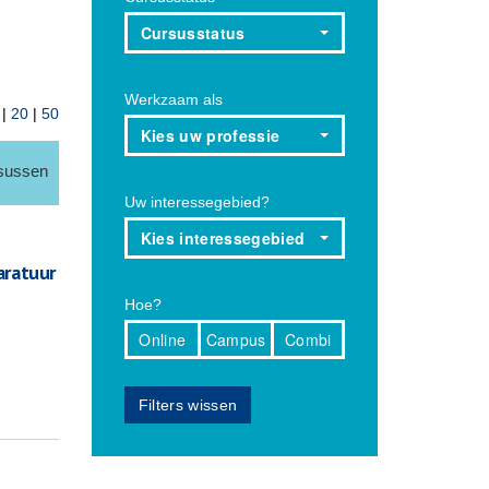
Cursusstatus
Werkzaam als
|
20
|
50
Kies uw professie
rsussen
Uw interessegebied?
Kies interessegebied
aratuur
Hoe?
Online
Campus
Combi
Filters wissen