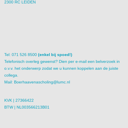
2300 RC LEIDEN
Tel: 071 526 8500
(enkel bij spoed!)
Telefonisch overleg gewenst? Dien per e-mail een belverzoek in
o.v.v. het onderwerp zodat we u kunnen koppelen aan de juiste
collega.
Mail:
Boerhaavenascholing@lumc.nl
KVK | 27366422
BTW | NL003566213B01