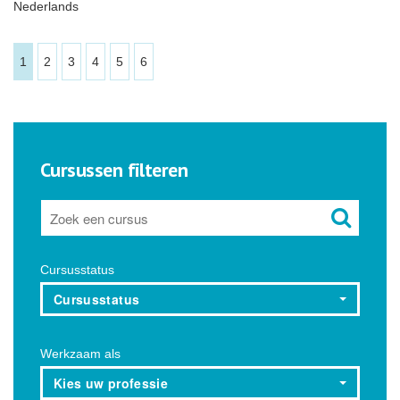
Nederlands
1
2
3
4
5
6
Cursussen filteren
Cursusstatus
Cursusstatus
Werkzaam als
Kies uw professie