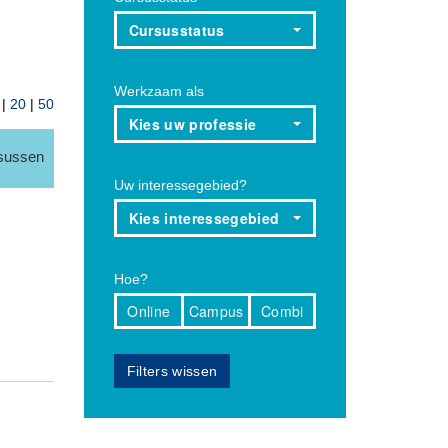
Cursusstatus
Werkzaam als
|
20
|
50
Kies uw professie
rsussen
Uw interessegebied?
Kies interessegebied
Hoe?
Online
Campus
Combi
Filters wissen