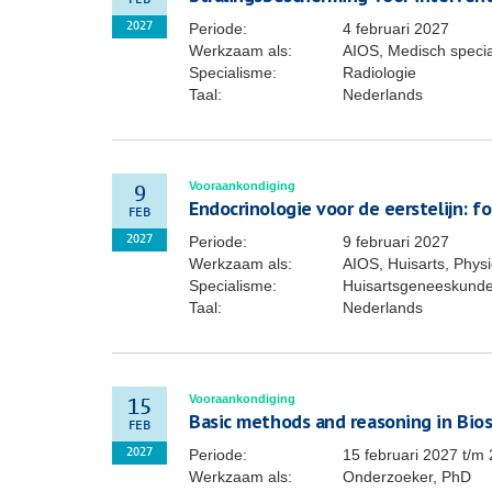
FEB
Periode:
4 februari 2027
2027
Werkzaam als:
AIOS, Medisch specia
Specialisme:
Radiologie
Taal:
Nederlands
Vooraankondiging
9
Endocrinologie voor de eerstelijn: f
FEB
Periode:
9 februari 2027
2027
Werkzaam als:
AIOS, Huisarts, Phys
Specialisme:
Huisartsgeneeskund
Taal:
Nederlands
Vooraankondiging
15
Basic methods and reasoning in Biost
FEB
Periode:
15 februari 2027
t/m
2027
Werkzaam als:
Onderzoeker, PhD