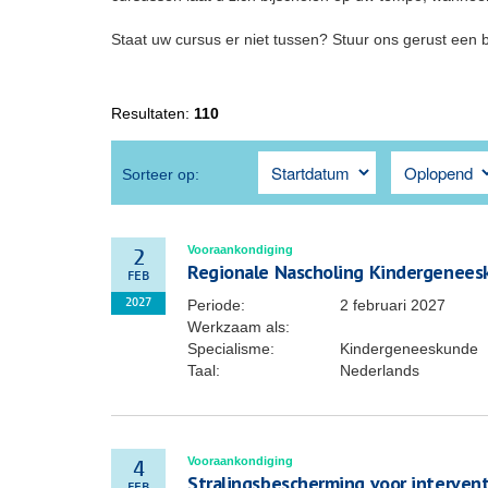
Staat uw cursus er niet tussen? Stuur ons gerust een 
Resultaten:
110
Sorteer op:
Vooraankondiging
2
Regionale Nascholing Kindergenees
FEB
Periode:
2 februari 2027
2027
Werkzaam als:
Specialisme:
Kindergeneeskunde
Taal:
Nederlands
Vooraankondiging
4
Stralingsbescherming voor interven