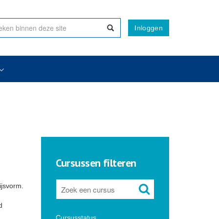
Inloggen
Cursussen filteren
ijsvorm.
d
Cursusstatus