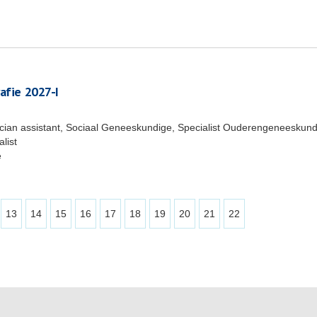
afie 2027-I
ician assistant, Sociaal Geneeskundige, Specialist Ouderengeneeskund
list
e
13
14
15
16
17
18
19
20
21
22