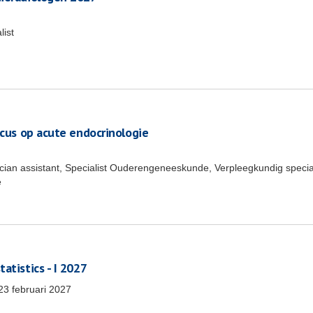
list
ocus op acute endocrinologie
ician assistant, Specialist Ouderengeneeskunde, Verpleegkundig special
e
atistics - I 2027
23 februari 2027