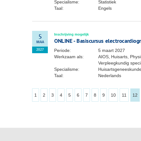
Specialisme:
Statistiek
Taal:
Engels
Inschrijving mogelijk
5
ONLINE - Basiscursus electrocardiogr
MAA
Periode:
5 maart 2027
2027
Werkzaam als:
AIOS, Huisarts, Phys
Verpleegkundig specia
Specialisme:
Huisartsgeneeskund
Taal:
Nederlands
1
2
3
4
5
6
7
8
9
10
11
12