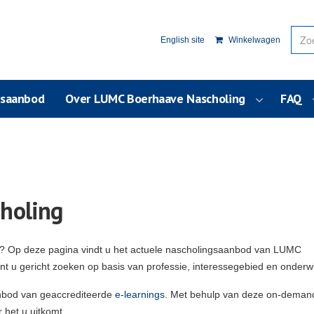
English site
Winkelwagen
usaanbod
Over LUMC Boerhaave Nascholing
FAQ
holing
g? Op deze pagina vindt u het actuele nascholingsaanbod van LUMC
unt u gericht zoeken op basis van professie, interessegebied en onderw
nbod van geaccrediteerde
e-learnings
. Met behulp van deze on-deman
 het u uitkomt.