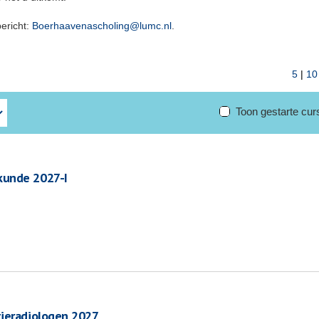
bericht:
Boerhaavenascholing@lumc.nl
.
5
|
10
Toon gestarte cu
kunde 2027-I
tieradiologen 2027