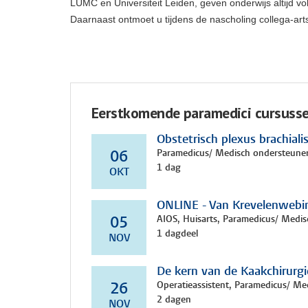
LUMC en Universiteit Leiden, geven onderwijs altijd v
Daarnaast ontmoet u tijdens de nascholing collega-ar
Eerstkomende paramedici cursuss
Obstetrisch plexus brachialis
Paramedicus/ Medisch ondersteune
06
1 dag
OKT
ONLINE - Van Krevelenwebin
AIOS, Huisarts, Paramedicus/ Medis
05
1 dagdeel
NOV
De kern van de Kaakchirurg
Operatieassistent, Paramedicus/ Me
26
2 dagen
NOV