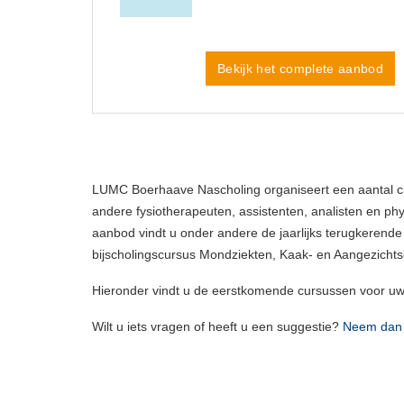
Bekijk het complete aanbod
LUMC Boerhaave Nascholing organiseert een aantal 
andere fysiotherapeuten, assistenten, analisten en phys
aanbod vindt u onder andere de jaarlijks terugkerende
bijscholingscursus Mondziekten, Kaak- en Aangezichtsc
Hieronder vindt u de eerstkomende cursussen voor u
Wilt u iets vragen of h
eeft u een suggestie?
Neem dan 