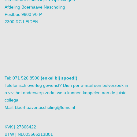
Afdeling Boerhaave Nascholing
Postbus 9600 V0-P
2300 RC LEIDEN
Tel: 071 526 8500
(enkel bij spoed!)
Telefonisch overleg gewenst? Dien per e-mail een belverzoek in
o.v.v. het onderwerp zodat we u kunnen koppelen aan de juiste
collega.
Mail:
Boerhaavenascholing@lumc.nl
KVK | 27366422
BTW | NL003566213B01