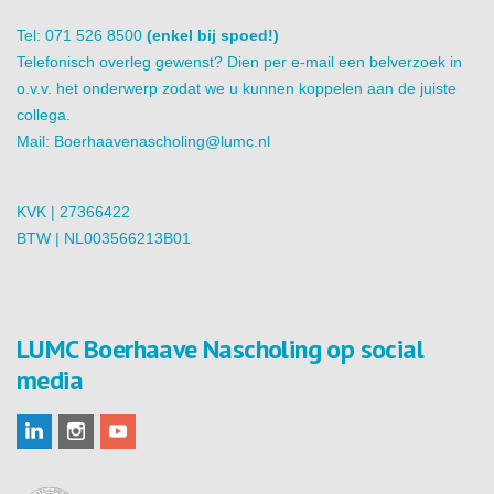
Tel: 071 526 8500
(enkel bij spoed!)
Telefonisch overleg gewenst? Dien per e-mail een belverzoek in
o.v.v. het onderwerp zodat we u kunnen koppelen aan de juiste
collega.
Mail:
Boerhaavenascholing@lumc.nl
KVK | 27366422
BTW | NL003566213B01
LUMC Boerhaave Nascholing op social
media