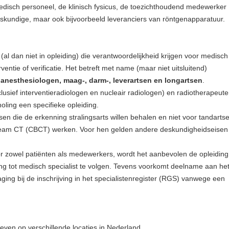
edisch personeel, de klinisch fysicus, de toezichthoudend medewerker
skundige, maar ook bijvoorbeeld leveranciers van röntgenapparatuur.
al dan niet in opleiding) die verantwoordelijkheid krijgen voor medisch
entie of verificatie. Het betreft met name (maar niet uitsluitend)
 anesthesiologen, maag-, darm-, leverartsen en longartsen
.
lusief interventieradiologen en nucleair radiologen) en radiotherapeute
ling een specifieke opleiding.
sen die de erkenning stralingsarts willen behalen en niet voor tandarts
 beam CT (CBCT) werken. Voor hen gelden andere deskundigheidseisen
 zowel patiënten als medewerkers, wordt het aanbevolen de opleiding
ng tot medisch specialist te volgen. Tevens voorkomt deelname aan he
ging bij de inschrijving in het specialistenregister (RGS) vanwege een
even op verschillende locaties in Nederland.