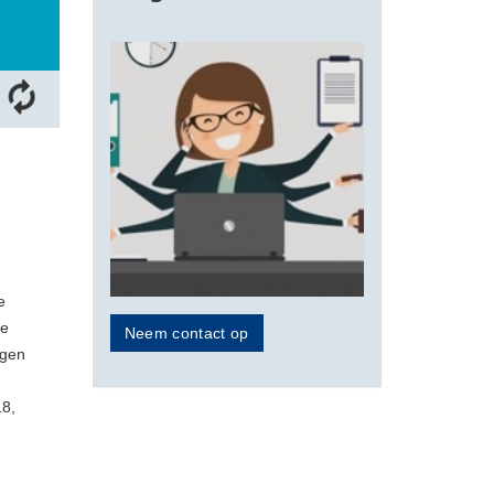
e
de
Neem contact op
ngen
18,