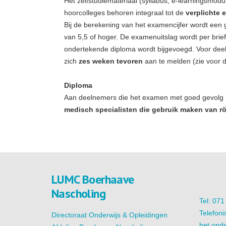
Het zelfstudiemateriaal (syllabus, e-learningsmodu
hoorcolleges behoren integraal tot de
verplichte 
Bij de berekening van het examencijfer wordt een 
van 5,5 of hoger. De examenuitslag wordt per brie
ondertekende diploma wordt bijgevoegd. Voor dee
zich
zes weken tevoren
aan te melden (zie voor da
Diploma
Aan deelnemers die het examen met goed gevolg h
medisch specialisten die gebruik maken van r
LUMC Boerhaave
Nascholing
Tel: 07
Telefoni
Directoraat Onderwijs & Opleidingen
het onde