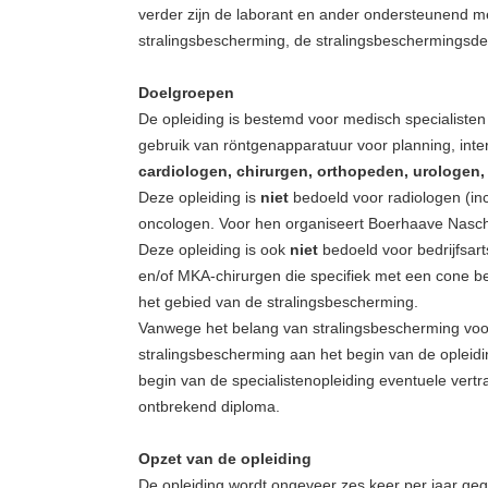
verder zijn de laborant en ander ondersteunend m
stralingsbescherming, de stralingsbeschermingsde
Doelgroepen
De opleiding is bestemd voor medisch specialisten (
gebruik van röntgenapparatuur voor planning, interv
cardiologen, chirurgen, orthopeden, urologen,
Deze opleiding is
niet
bedoeld voor radiologen (inc
oncologen. Voor hen organiseert Boerhaave Nascho
Deze opleiding is ook
niet
bedoeld voor bedrijfsart
en/of MKA-chirurgen die specifiek met een cone
het gebied van de stralingsbescherming.
Vanwege het belang van stralingsbescherming voor
stralingsbescherming aan het begin van de opleidi
begin van de specialistenopleiding eventuele vertra
ontbrekend diploma.
Opzet van de opleiding
De opleiding wordt ongeveer zes keer per jaar geg