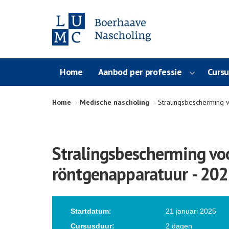
Home
Aanbod per professie
Curs
Home
Medische nascholing
Stralingsbescherming v
Stralingsbescherming vo
röntgenapparatuur - 202
Startdatum:
21 januari 2025
Cursusduur:
2 dagen