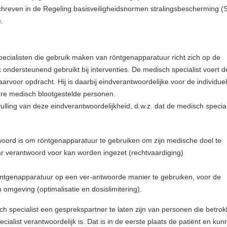
chreven in de Regeling basisveiligheidsnormen stralingsbescherming (S
.
ecialisten die gebruik maken van röntgenapparatuur richt zich op de
k ondersteunend gebruikt bij interventies. De medisch specialist voert d
aarvoor opdracht. Hij is daarbij eindverantwoordelijke voor de individue
ere medisch blootgestelde personen.
nvulling van deze eindverantwoordelijkheid, d.w.z. dat de medisch special
woord is om röntgenapparatuur te gebruiken om zijn medische doel te
ar verantwoord voor kan worden ingezet (rechtvaardiging)
ntgenapparatuur op een ver-antwoorde manier te gebruiken, voor de
jn omgeving (optimalisatie en dosislimitering).
ch specialist een gesprekspartner te laten zijn van personen die betro
cialist verantwoordelijk is. Dat is in de eerste plaats de patiënt en ku