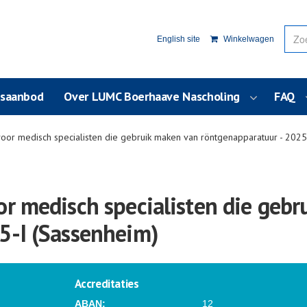
English site
Winkelwagen
usaanbod
Over LUMC Boerhaave Nascholing
FAQ
oor medisch specialisten die gebruik maken van röntgenapparatuur - 2025
or medisch specialisten die geb
5-I (Sassenheim)
Accreditaties
ABAN:
12