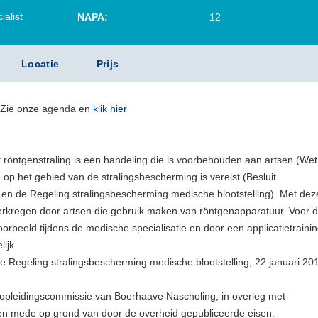
alist
NAPA:
12
Locatie
Prijs
? Zie onze agenda en
klik hier
röntgenstraling is een handeling die is voorbehouden aan artsen (Wet
p het gebied van de stralingsbescherming is vereist (Besluit
 en de Regeling stralingsbescherming medische blootstelling). Met dez
erkregen door artsen die gebruik maken van röntgenapparatuur. Voor 
oorbeeld tijdens de medische specialisatie en door een applicatietraini
ijk.
e Regeling stralingsbescherming medische blootstelling, 22 januari 20
e opleidingscommissie van Boerhaave Nascholing, in overleg met
n mede op grond van door de overheid gepubliceerde eisen.