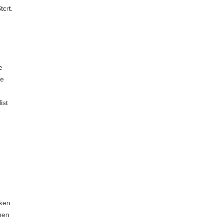
tcrt.
e
le
ist
kken
nnen