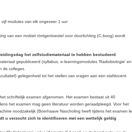
t vijf modules van elk ongeveer 1 uur
ing van een mobiel röntgentoestel voor doorlichting (C-boog) wordt
leidingsdag het zelfstudiemateriaal te hebben bestudeerd
.
emateriaal gepubliceerd (syllabus, e-learningsmodules 'Radiobiologie' en
n de colleges.
acultatief) gelegenheid tot het stellen van vragen aan een stafdocent.
het schriftelijk examen afgenomen. Het examen bestaat uit 40
jdens het examen mag geen literatuur worden geraadpleegd. Voor het
chine noodzakelijk (Boerhaave Nascholing heeft tijdens het examen l
t u verzocht zich te identificeren met een wettelijk geldig