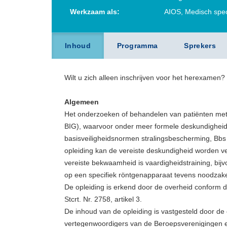
Werkzaam als:
AIOS, Medisch speci
Inhoud
Programma
Sprekers
Wilt u zich alleen inschrijven voor het herexamen
Algemeen
Het onderzoeken of behandelen van patiënten met 
BIG), waarvoor onder meer formele deskundigheid o
basisveiligheidsnormen stralingsbescherming, Bbs
opleiding kan de vereiste deskundigheid worden v
vereiste bekwaamheid is vaardigheidstraining, bijv
op een specifiek röntgenapparaat tevens noodzakel
De opleiding is erkend door de overheid conform d
Stcrt. Nr. 2758, artikel 3.
De inhoud van de opleiding is vastgesteld door d
vertegenwoordigers van de Beroepsverenigingen e