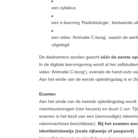
een syllabus
een e-learning 'Radiobiologie', bestaande ui
een video 'Animatie C-boog', waarin de werk
uitgelegd
De deelnemers worden geacht
vóór de eerste op
In de digitale leeromgeving wordt al het zelfstudi
video 'Animatie C-boog'), evenals de hand-outs va
Aan het einde van de eerste opleidingsdag is er (f
Examen
Aan het einde van de tweede opleidingsdag wordt 
meerkeuzevragen (vier keuzes) en duurt 1 uur. Ti
examen is het bezit van een (eenvoudige) rekenma
rekenmachines beschikbaar).
Bij het examen word
identiteitsbewijs (zoals rijbewijs of paspoort)
.