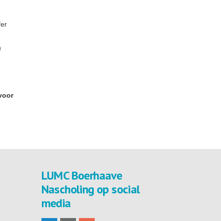
fer
u
voor
LUMC Boerhaave
Nascholing op social
media