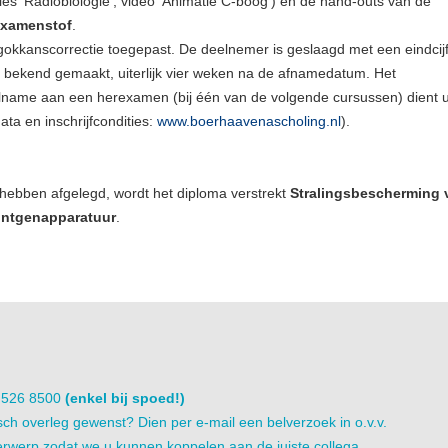
les 'Radiobiologie', video 'Animatie C-boog') en de hand-outs van de
examenstof
.
gokkanscorrectie toegepast. De deelnemer is geslaagd met een eindcij
f bekend gemaakt, uiterlijk vier weken na de afnamedatum. Het
lname aan een herexamen (bij één van de volgende cursussen) dient 
ta en inschrijfcondities:
www.boerhaavenascholing.nl
).
ebben afgelegd, wordt het diploma verstrekt
Stralingsbescherming 
öntgenapparatuur
.
1 526 8500
(enkel bij spoed!)
sch overleg gewenst? Dien per e-mail een belverzoek in o.v.v.
rwerp zodat we u kunnen koppelen aan de juiste collega.