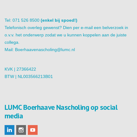
Tel: 071 526 8500
(enkel bij spoed!)
Telefonisch overleg gewenst? Dien per e-mail een belverzoek in
o.v.v. het onderwerp zodat we u kunnen koppelen aan de juiste
collega.
Mail:
Boerhaavenascholing@lumc.nl
KVK | 27366422
BTW | NL003566213B01
LUMC Boerhaave Nascholing op social
media