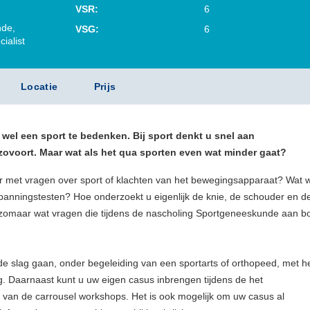
,
VSR:
6
de,
VSG:
6
ialist
Locatie
Prijs
r wel een sport te bedenken. Bij sport denkt u snel aan
ovoort. Maar wat als het qua sporten even wat minder gaat?
r met vragen over sport of klachten van het bewegingsapparaat? Wat 
spanningstesten? Hoe onderzoekt u eigenlijk de knie, de schouder en d
n zomaar wat vragen die tijdens de nascholing Sportgeneeskunde aan b
 de slag gaan, onder begeleiding van een sportarts of orthopeed, met h
g. Daarnaast kunt u uw eigen casus inbrengen tijdens de het
 van de carrousel workshops. Het is ook mogelijk om uw casus al