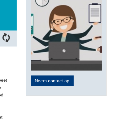
weet
Neem contact op
e
od
et