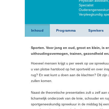
Physician assistant
Specialist
Ouderengeneeskun
Verpleegkundig spec
Inhoud
Programma
Sprekers
Sporten. Voor jong en oud, groot en klein, is e
uithoudingsvermogen, trainen, gezondheid enz
Hoeveel mensen krijgt u per week op uw spreekuu
u van plotse hartdood op het sportveld en over in
rug? En wat kunt u doen aan de klachten? Dit zij
zullen komen.
Naast de theoretische presentaties zult u zelf aan
lichamelijk onderzoek van de knie, schouder en ru
sportgeneeskundig spreekuur in de middag bij een