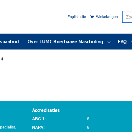
English site
Winkelwagen
usaanbod
Over LUMC Boerhaave Nascholing
FAQ
24
Accreditaties
ABC 1:
6
ecialist,
NAPA:
6