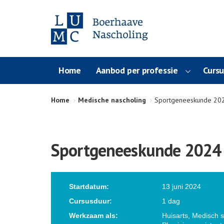
Home
Aanbod per professie
Curs
Home
Medische nascholing
Sportgeneeskunde 20
Sportgeneeskunde 2024
Startdatum:
13 juni 2024
Cursusduur:
1 dag
Werkzaam als:
Huisarts, Medisch sp