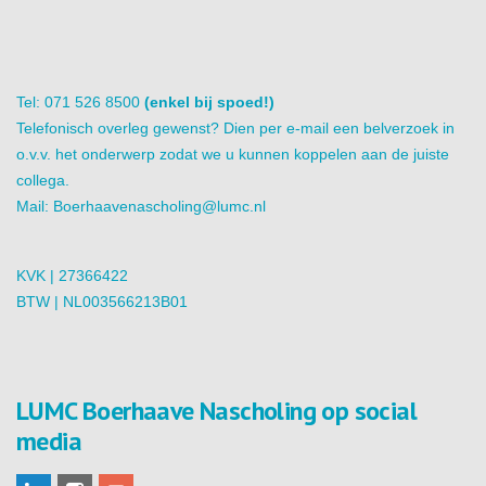
Tel: 071 526 8500
(enkel bij spoed!)
Telefonisch overleg gewenst? Dien per e-mail een belverzoek in
o.v.v. het onderwerp zodat we u kunnen koppelen aan de juiste
collega.
Mail:
Boerhaavenascholing@lumc.nl
KVK | 27366422
BTW | NL003566213B01
LUMC Boerhaave Nascholing op social
media