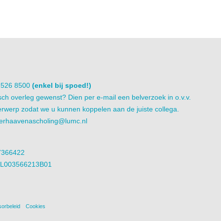
1 526 8500
(enkel bij spoed!)
sch overleg gewenst? Dien per e-mail een belverzoek in o.v.v.
rwerp zodat we u kunnen koppelen aan de juiste collega.
erhaavenascholing@lumc.nl
7366422
NL003566213B01
orbeleid
Cookies