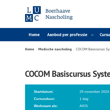
Home
Aanbod per professie
Curs
Home
Medische nascholing
COCOM Basiscursus Sys
COCOM Basiscursus Syste
Startdatum:
29 november 2024
Cursusduur:
1 dag
Werkzaam als:
AIOS