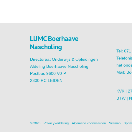
LUMC Boerhaave
Nascholing
Tel: 07
Telefoni
Directoraat Onderwijs & Opleidingen
het onde
Afdeling Boerhaave Nascholing
Mail:
Bo
Postbus 9600 V0-P
2300 RC LEIDEN
KVK | 2
BTW | 
© 2026
Privacyverklaring
Algemene voorwaarden
Sitemap
Spons