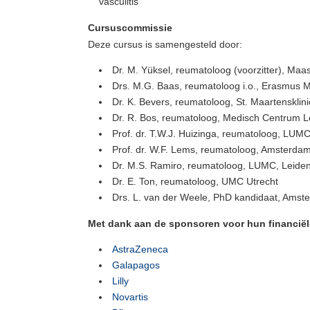
vasculitis
Cursuscommissie
Deze cursus is samengesteld door:
Dr. M. Yüksel, reumatoloog (voorzitter), Ma
Drs. M.G. Baas, reumatoloog i.o., Erasmus 
Dr. K. Bevers, reumatoloog, St. Maartensklin
Dr. R. Bos, reumatoloog, Medisch Centrum 
Prof. dr. T.W.J. Huizinga, reumatoloog, LUMC
Prof. dr. W.F. Lems, reumatoloog, Amsterd
Dr. M.S. Ramiro, reumatoloog, LUMC, Leide
Dr. E. Ton, reumatoloog, UMC Utrecht
Drs. L. van der Weele, PhD kandidaat, Ams
Met dank aan de sponsoren voor hun financiël
AstraZeneca
Galapagos
Lilly
Novartis