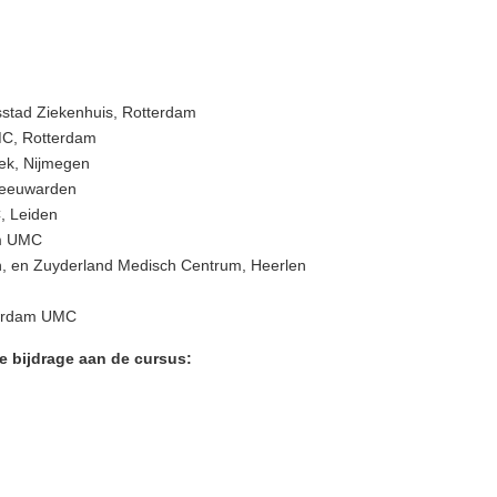
asstad Ziekenhuis, Rotterdam
MC, Rotterdam
iek, Nijmegen
Leeuwarden
, Leiden
am UMC
n, en Zuyderland Medisch Centrum, Heerlen
terdam UMC
e bijdrage aan de cursus: