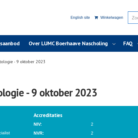
English site
Winkelwagen
usaanbod
Over LUMC Boerhaave Nascholing
FAQ
ologie - 9 oktober 2023
ogie - 9 oktober 2023
Accreditaties
NIV:
2
alist
NVR:
2