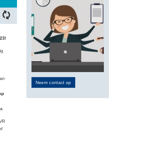
23!
ig
g
aan
Neem contact op
 op
r.
NVR
ef