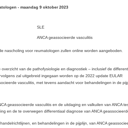
atologen - maandag 9 oktober 2023
SLE
ANCA geassocieerde vasculitis
de nascholing voor reumatologen zullen online worden aangeboden.
verzicht van de pathofysiologie en diagnostiek – inclusief de different
ervolgens zal uitgebreid ingegaan worden op de 2022 update EULAR
ieerde vasculitis, met tevens aandacht voor behandelingen in de pijpl
 ANCA geassocieerde vasculitis en de uitdaging en valkuilen van ANCA te
telling en de te overwegen differentiaal diagnose van ANCA geassocieerd
ndelrichtlijnen, en behandelingen in de pijplijn, van ANCA geassocie