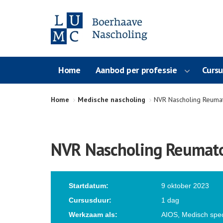
Home
Aanbod per professie
Curs
Home
Medische nascholing
NVR Nascholing Reumat
NVR Nascholing Reumatol
Startdatum:
9 oktober 2023
Cursusduur:
1 dag
Werkzaam als:
AIOS, Medisch speci