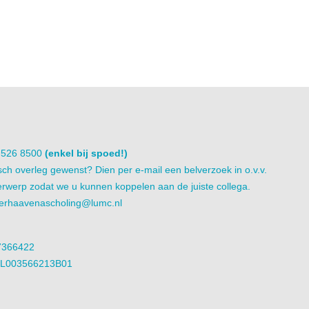
1 526 8500
(enkel bij spoed!)
sch overleg gewenst? Dien per e-mail een belverzoek in o.v.v.
rwerp zodat we u kunnen koppelen aan de juiste collega.
erhaavenascholing@lumc.nl
7366422
NL003566213B01