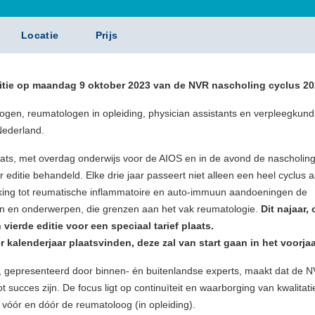
Locatie
Prijs
editie op maandag 9 oktober 2023 van de NVR nascholing cyclus 20
logen, reumatologen in opleiding, physician assistants en verpleegkund
 Nederland.
plaats, met overdag onderwijs voor de AIOS en in de avond de nascholin
editie behandeld. Elke drie jaar passeert niet alleen een heel cyclus 
king tot reumatische inflammatoire en auto-immuun aandoeningen de
n en onderwerpen, die grenzen aan het vak reumatologie.
Dit najaar,
ierde editie voor een speciaal tarief plaats.
 kalenderjaar plaatsvinden, deze zal van start gaan in het voorjaa
, gepresenteerd door binnen- én buitenlandse experts, maakt dat de 
succes zijn. De focus ligt op continuïteit en waarborging van kwalitati
vóór en dóór de reumatoloog (in opleiding).