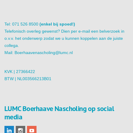
Tel: 071 526 8500
(enkel bij spoed!)
Telefonisch overleg gewenst? Dien per e-mail een belverzoek in
o.v.v. het onderwerp zodat we u kunnen koppelen aan de juiste
collega.
Mail:
Boerhaavenascholing@lumc.nl
KVK | 27366422
BTW | NL003566213B01
LUMC Boerhaave Nascholing op social
media