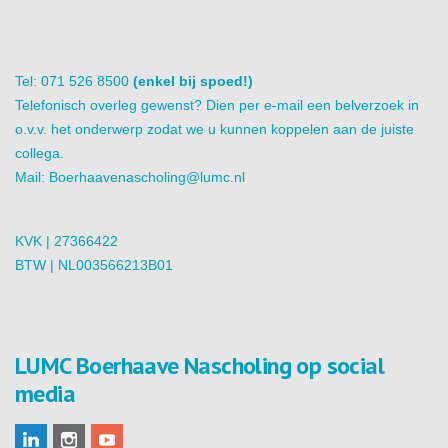
Tel: 071 526 8500
(enkel bij spoed!)
Telefonisch overleg gewenst? Dien per e-mail een belverzoek in
o.v.v. het onderwerp zodat we u kunnen koppelen aan de juiste
collega.
Mail:
Boerhaavenascholing@lumc.nl
KVK | 27366422
BTW | NL003566213B01
LUMC Boerhaave Nascholing op social
media