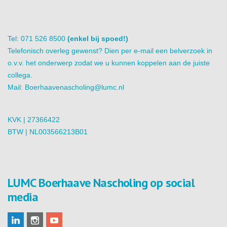
Tel: 071 526 8500
(enkel bij spoed!)
Telefonisch overleg gewenst? Dien per e-mail een belverzoek in
o.v.v. het onderwerp zodat we u kunnen koppelen aan de juiste
collega.
Mail:
Boerhaavenascholing@lumc.nl
KVK | 27366422
BTW | NL003566213B01
LUMC Boerhaave Nascholing op social
media